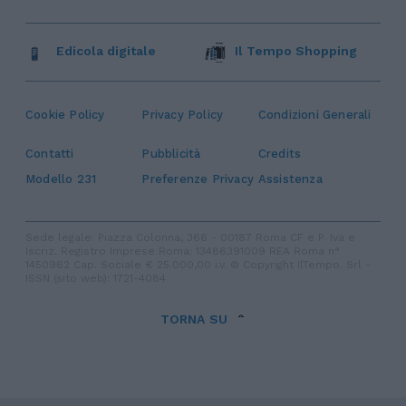
Edicola digitale
Il Tempo Shopping
Cookie Policy
Privacy Policy
Condizioni Generali
Contatti
Pubblicità
Credits
Modello 231
Preferenze Privacy
Assistenza
Sede legale: Piazza Colonna, 366 - 00187 Roma CF e P. Iva e
Iscriz. Registro Imprese Roma: 13486391009 REA Roma n°
1450962 Cap. Sociale € 25.000,00 i.v. © Copyright IlTempo. Srl -
ISSN (sito web): 1721-4084
TORNA SU