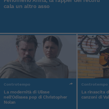
Fenomeno Anna, la rapper dei record
cala un altro asso
Controtempo
Controtempo
La modernità di Ulisse
La rinascita 
nell'Odissea pop di Christopher
canzoni di Va
Nolan