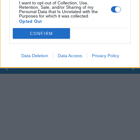
I want to opt-out of Collection, Use,
Retention, Sale, and/or Sharing of my
Personal Data that Is Unrelated with the
Purposes for which it was collected.
00:00
01:16
Opted Out
Leonardo Maria Del Vecchio dall'ex compagna
CONFIRM
in ospedale. Le dichiarazioni ai giornalisti
Data Deletion
Data Access
Privacy Policy