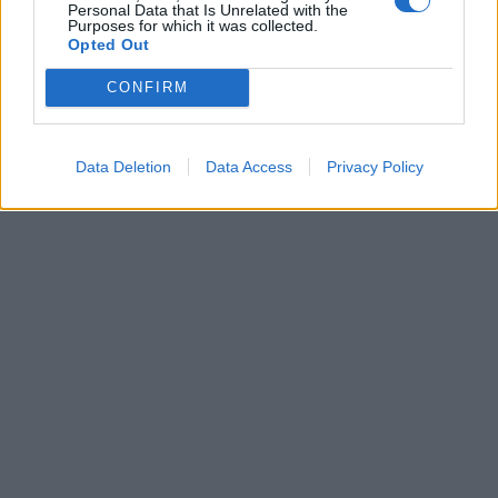
Personal Data that Is Unrelated with the
Purposes for which it was collected.
Opted Out
Leonardo Maria Del Vecchio dall'ex compagna
in ospedale. Le dichiarazioni ai giornalisti
CONFIRM
Data Deletion
Data Access
Privacy Policy