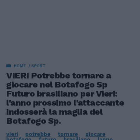
HOME
SPORT
VIERI Potrebbe tornare a
giocare nel Botafogo Sp
Futuro brasiliano per Vieri:
l'anno prossimo l'attaccante
indosserà la maglia del
Botafogo Sp.
vieri
potrebbe
tornare
giocare
botafogo
futuro
brasiliano
lanno