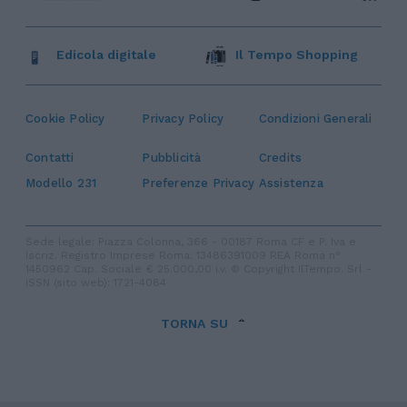
Edicola digitale
Il Tempo Shopping
Cookie Policy
Privacy Policy
Condizioni Generali
Contatti
Pubblicità
Credits
Modello 231
Preferenze Privacy
Assistenza
Sede legale: Piazza Colonna, 366 - 00187 Roma CF e P. Iva e
Iscriz. Registro Imprese Roma: 13486391009 REA Roma n°
1450962 Cap. Sociale € 25.000,00 i.v. © Copyright IlTempo. Srl -
ISSN (sito web): 1721-4084
TORNA SU