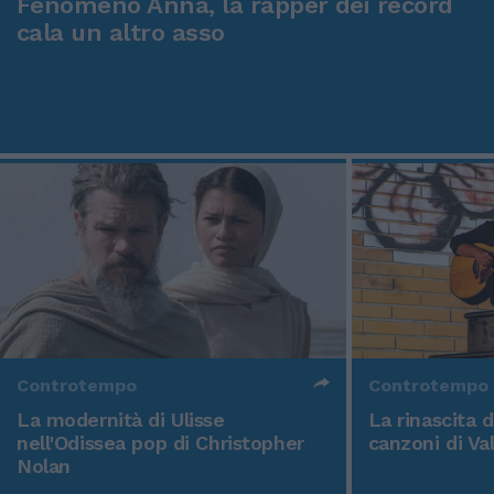
Fenomeno Anna, la rapper dei record
cala un altro asso
Controtempo
Controtempo
La modernità di Ulisse
La rinascita 
nell'Odissea pop di Christopher
canzoni di Va
Nolan