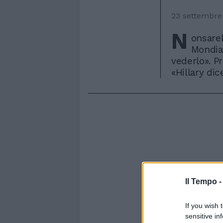
23 settembre
N
onsare
Mondial
vederlo». P
«Hillary di
Il Tempo 
If you wish 
sensitive in