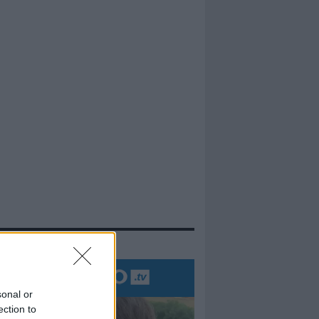
evidenza
sonal or
ection to