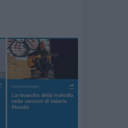
Controtempo
La rinascita della melodia
nelle canzoni di Valerio
Piccolo