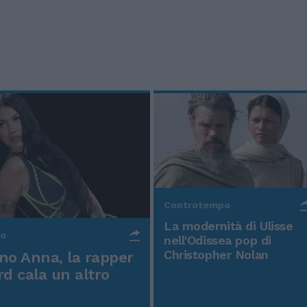
Controtempo
La modernità di Ulisse
po
nell'Odissea pop di
Christopher Nolan
o Anna, la rapper
rd cala un altro