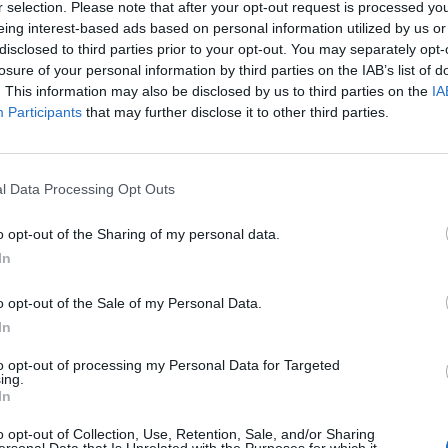
r selection. Please note that after your opt-out request is processed y
eing interest-based ads based on personal information utilized by us or
disclosed to third parties prior to your opt-out. You may separately opt-
losure of your personal information by third parties on the IAB’s list of
. This information may also be disclosed by us to third parties on the
IA
Participants
that may further disclose it to other third parties.
Le
da
l Data Processing Opt Outs
Rudy Giuliani a Come States?
Le
Trump, Meloni e la strategia
o opt-out of the Sharing of my personal data.
americana
In
o opt-out of the Sale of my Personal Data.
In
to opt-out of processing my Personal Data for Targeted
ing.
In
o opt-out of Collection, Use, Retention, Sale, and/or Sharing
ersonal Data that Is Unrelated with the Purposes for which it