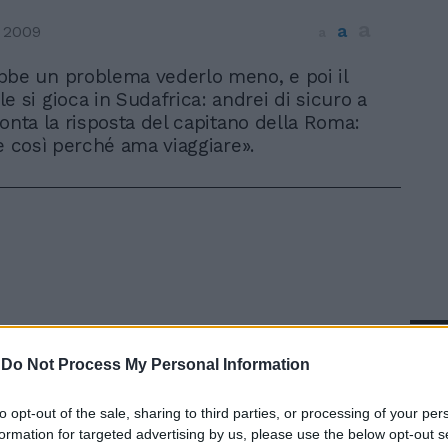
a
a
 2009
a
bbe un problema vederlo meno, e poi il
e si gioca in Sudafrica: andrei di sicuro a
ronta la risposta del capitano della Roma:
ce così perché ama viaggiare».
In 
-
Do Not Process My Personal Information
to opt-out of the sale, sharing to third parties, or processing of your per
formation for targeted advertising by us, please use the below opt-out s