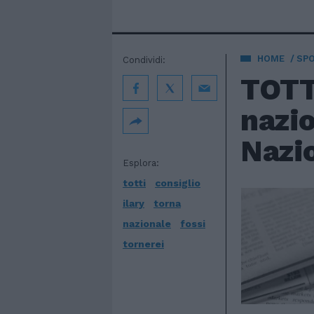
HOME
SP
Condividi:
TOTTI
nazio
Nazi
Esplora:
totti
consiglio
ilary
torna
nazionale
fossi
tornerei