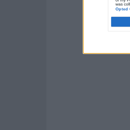
was col
Opted 