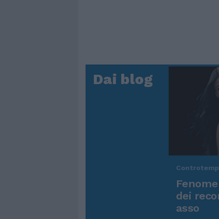
Dai blog
Controtem
Fenomen
dei reco
asso