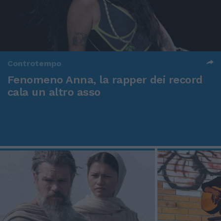
Controtempo
Fenomeno Anna, la rapper dei record
cala un altro asso