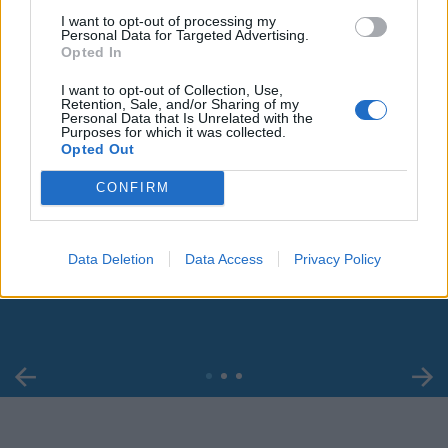
I want to opt-out of processing my
Personal Data for Targeted Advertising.
Opted In
I want to opt-out of Collection, Use,
Retention, Sale, and/or Sharing of my
Personal Data that Is Unrelated with the
Purposes for which it was collected.
Opted Out
CONFIRM
00:00
01:16
Data Deletion
Data Access
Privacy Policy
Leonardo Maria Del Vecchio dall'ex compagna
in ospedale. Le dichiarazioni ai giornalisti