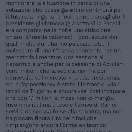
monitorare la situazione in cerca di una
soluzione che possa garantire continuità per
il futuro, a Trigoria i tifosi hanno bersagliato il
presidente giallorosso (già sotto Villa Pacelli
era comparso nella notte uno striscione
chiaro: «Rosella vattene»). I cori, alcuni dei
quali molto duri, hanno palesato tutto il
malessere di una tifoseria scontenta per un
mercato fallimentare, una gestione al
risparmio e anche per la cessione di Aquilani:
venti milioni che la società non ha poi
reinvestito sul mercato. «Tu alla presidenza,
noi all'opposzione» è stato il leitmotiv, «via i
laziali da Trigoria» e ancora «sei così incapace
che con 1,1 milioni al mese non ci mangi».
Insomma il clima è teso e l'arrivo di Ranieri
servirà da scossa forse alla squadra, ma non
ha placato finora l'ira dei tifosi che
rimpiangono ancora l'ormai ex tecnico
gialloroso Spalletti. Così, forse proprio in