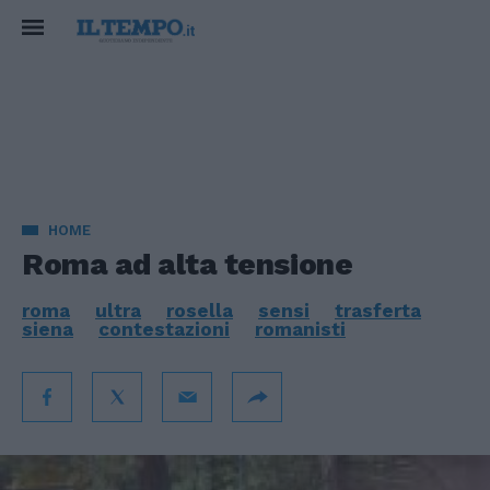
HOME
Roma ad alta tensione
roma
ultra
rosella
sensi
trasferta
siena
contestazioni
romanisti