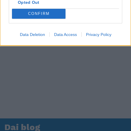
in ospedale. Le dichiarazioni ai giornalisti
Opted Out
CONFIRM
Data Deletion
Data Access
Privacy Policy
Dai blog