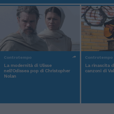
Controtempo
Controtempo
La modernità di Ulisse
La rinascita 
nell'Odissea pop di Christopher
canzoni di Va
Nolan