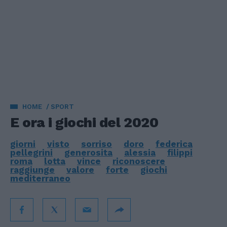
HOME
SPORT
E ora i giochi del 2020
giorni
visto
sorriso
doro
federica
pellegrini
generosita
alessia
filippi
roma
lotta
vince
riconoscere
raggiunge
valore
forte
giochi
mediterraneo