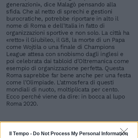
generazioni», dice Malagò pensando alla
sfida. Che al netto di sprechi e gestioni
burocratiche, potrebbe riportare in alto il
nome di Roma e dell'Italia in fatto di
organizzazioni sportive e non solo. La città ha
«retto» il Giubileo, il G8, la morte di un Papa
come Wojtila o una finale di Champions
League attesa con snobismo dagli inglesi e
poi celebrata dai tabloid d'Oltremanica come
esempio di organizzazione perfetta. Questa
Roma saprebbe far bene anche per una festa
come l'Olimpiade. L'atmosfera di questi
mondiali di nuoto, moltiplicata per cento.
Ecco perché viene da dire: in bocca al lupo
Roma 2020.
Il Tempo -
Do Not Process My Personal Information