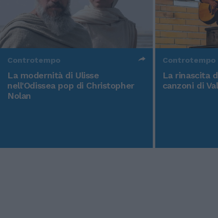
Controtempo
Controtempo
La modernità di Ulisse
La rinascita 
nell'Odissea pop di Christopher
canzoni di Va
Nolan