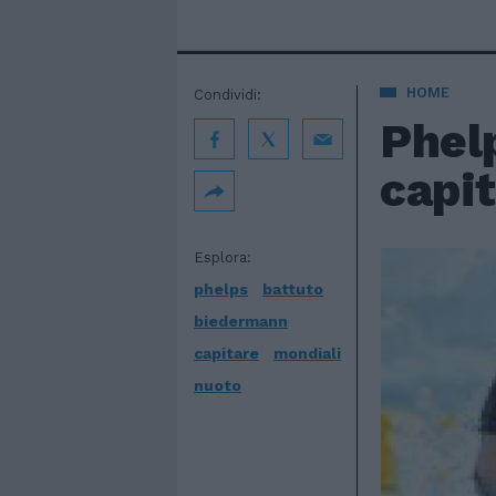
HOME
Condividi:
Phel
capit
Esplora:
phelps
battuto
biedermann
capitare
mondiali
nuoto