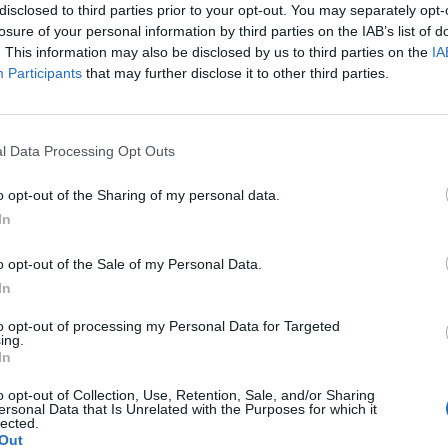
disclosed to third parties prior to your opt-out. You may separately opt-
 clamoroso 1'42" netto che abbassa di un
losure of your personal information by third parties on the IAB’s list of
primato del «Cannibale» che la prende con
. This information may also be disclosed by us to third parties on the
IA
Può capitare, questo è lo sport». Dopo
Participants
that may further disclose it to other third parties.
ps è tornato in acqua e ha rimediato
nfitta, stavolta indolore, nella semifinale
Le
falla, preceduto dal giapponese Matsuda.
da
l Data Processing Opt Outs
fenomeno Biedermann e del nono primato
Rudy Giuliani a Come States?
Le
ini, gli altri record sono arrivati dalla
Trump, Meloni e la strategia
o opt-out of the Sharing of my personal data.
annica Spofforth (58"12), oro nei 100 dorso,
americana
In
cano Van Der Burgh sui 50 rana (26"74).
presa nei 100 dorso uomini: il giapponese
o opt-out of the Sale of my Personal Data.
uistato l'oro, solo terzo l'ex primatista
In
ldeboer. Alla Rebecca Soni l'oro nei 100
to opt-out of processing my Personal Data for Targeted
ing.
In
o opt-out of Collection, Use, Retention, Sale, and/or Sharing
ersonal Data that Is Unrelated with the Purposes for which it
lected.
Out