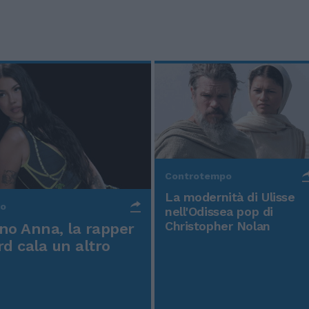
Controtempo
La modernità di Ulisse
po
nell'Odissea pop di
Christopher Nolan
o Anna, la rapper
rd cala un altro