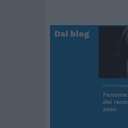
Dai blog
Controtem
Fenomen
dei reco
asso