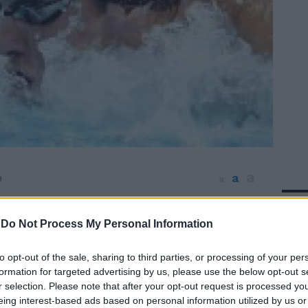
a
a
9
a
In 
ta tutti i giorni di battere Michael Phelps,
rgli l'oro e strappargli anche il record del
-
Do Not Process My Personal Information
00 stile è roba da raccontare ai nipotini.
esco Paul Biedermann, fin qui, l'uomo dei
to opt-out of the sale, sharing to third parties, or processing of your per
mondiali di Roma09. Il tedesco, dopo aver
formation for targeted advertising by us, please use the below opt-out s
r selection. Please note that after your opt-out request is processed y
stile, cancellando dall'albo dei record un
eing interest-based ads based on personal information utilized by us or
horpe, ha bissato l'impresa sui 200