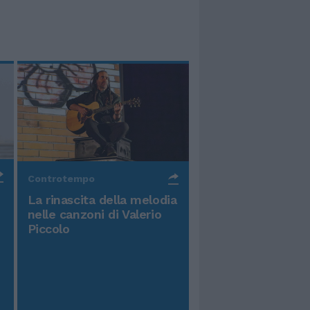
Controtempo
La rinascita della melodia
nelle canzoni di Valerio
Piccolo