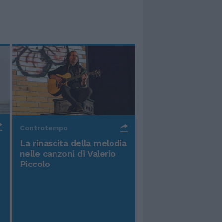
Controtempo
La rinascita della melodia
nelle canzoni di Valerio
Piccolo