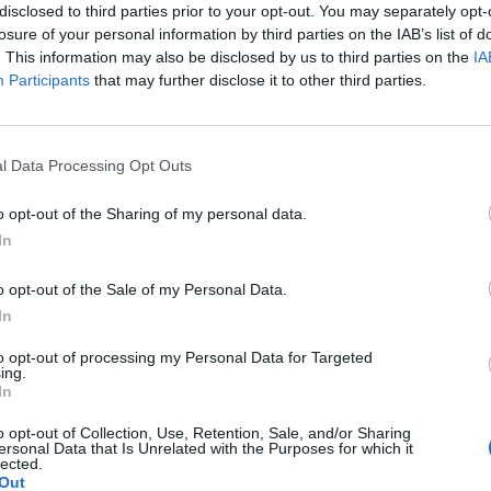
disclosed to third parties prior to your opt-out. You may separately opt-
so Vita, Dakar Lj
losure of your personal information by third parties on the IAB’s list of
. This information may also be disclosed by us to third parties on the
IA
Participants
that may further disclose it to other third parties.
Le
da
l Data Processing Opt Outs
Rudy Giuliani a Come States?
Le
Trump, Meloni e la strategia
o opt-out of the Sharing of my personal data.
americana
In
o opt-out of the Sale of my Personal Data.
In
to opt-out of processing my Personal Data for Targeted
ing.
In
o opt-out of Collection, Use, Retention, Sale, and/or Sharing
ersonal Data that Is Unrelated with the Purposes for which it
lected.
Out