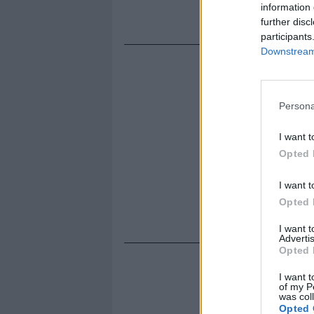
information 
Rob, Espres
further disc
participants
Downstream 
Persona
I want t
Opted 
I want t
Opted 
I want 
Advertis
Opted 
I want t
of my P
was col
Opted 