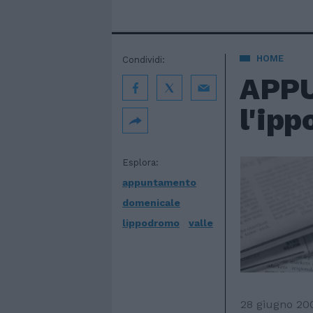
HOME
Condividi:
APPU
l'ipp
Esplora:
appuntamento
domenicale
lippodromo
valle
28 giugno 20