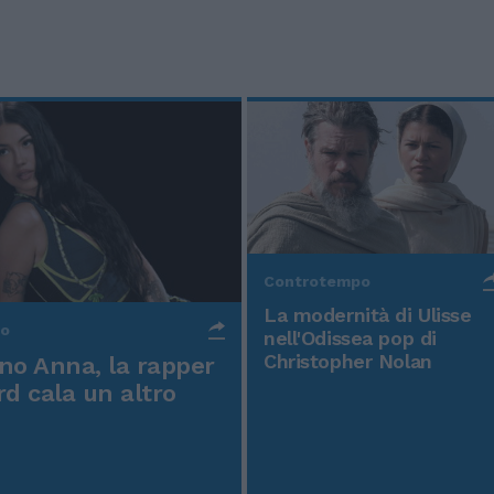
Controtempo
La modernità di Ulisse
po
nell'Odissea pop di
Christopher Nolan
o Anna, la rapper
rd cala un altro