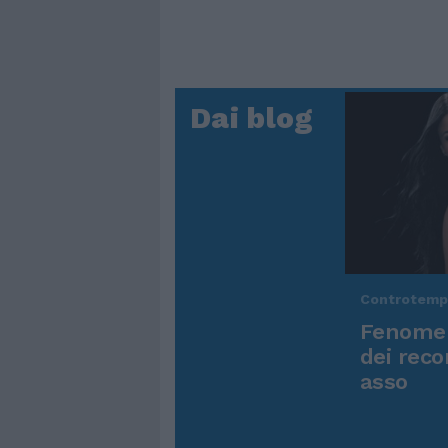
Dai blog
Controtem
Fenomen
dei reco
asso