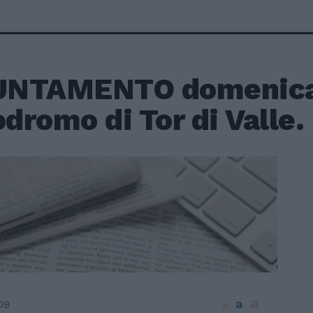
NTAMENTO domenica
odromo di Tor di Valle.
a
a
09
a