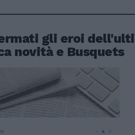
rmati gli eroi dell'ul
ca novità e Busquets
a
a
09
a