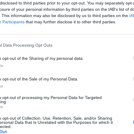
disclosed to third parties prior to your opt-out. You may separately opt-
losure of your personal information by third parties on the IAB’s list of
. This information may also be disclosed by us to third parties on the
IA
Participants
that may further disclose it to other third parties.
Le
da
l Data Processing Opt Outs
Rudy Giuliani a Come States?
Le
Trump, Meloni e la strategia
o opt-out of the Sharing of my personal data.
americana
In
o opt-out of the Sale of my Personal Data.
In
to opt-out of processing my Personal Data for Targeted
ing.
In
o opt-out of Collection, Use, Retention, Sale, and/or Sharing
ersonal Data that Is Unrelated with the Purposes for which it
lected.
Out