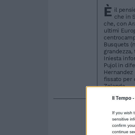
È
il pens
che in S
che, con Ar
ultimi Europ
centrocampi
Busquets (ne
grandezza, 
Iniesta info
Pujol in di
Hernandez ag
fissato per
Zelanda.
Il Tempo 
If you wish 
sensitive in
confirm you
continue se