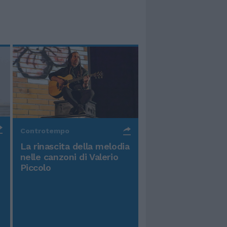
Controtempo
La rinascita della melodia
nelle canzoni di Valerio
Piccolo