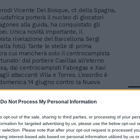
ierodi Vicente Del Bosque, ct della Spagna,
udafrica porterà il nucleo di giocatori
agones alla guida, ha conquistato gli
ei. Unica novità importante, il
sta rivelazione del Barcellona Sergi
lla foto). Tante le stelle di prima
tra cui mancherà solo il centrocampista
rtunato: dal portiere Casillas all'eterno
fesa, dai centrocampisti Fabregas e Xavi
li attaccanti Villa e Torres. L'esordio è
 domenica 14 giugno contro la Nuova
In 
-
Do Not Process My Personal Information
to opt-out of the sale, sharing to third parties, or processing of your per
formation for targeted advertising by us, please use the below opt-out s
r selection. Please note that after your opt-out request is processed y
eing interest-based ads based on personal information utilized by us or