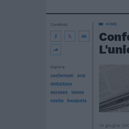
HOME
Condividi:
Confe
L'uni
Esplora:
confermati
eroi
dellultimo
europeo
lunica
novita
busquets
14 giugno 20