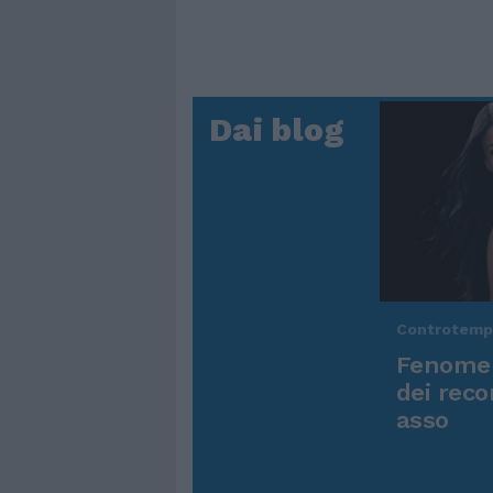
Dai blog
Controtem
Fenomen
dei reco
asso