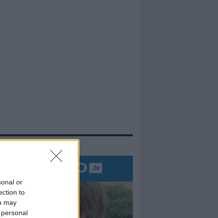
evidenza
sonal or
ection to
ou may
 personal