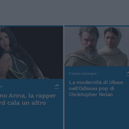
Controtempo
La modernità di Ulisse
po
nell'Odissea pop di
Christopher Nolan
o Anna, la rapper
rd cala un altro