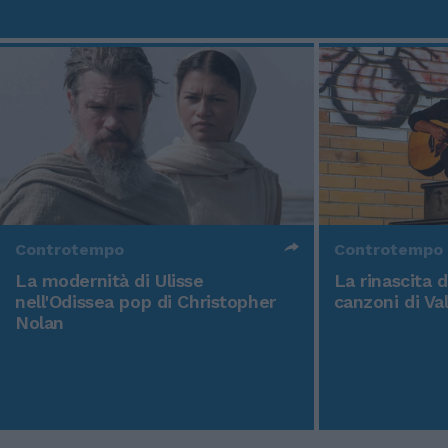
Controtempo
Controtempo
La modernità di Ulisse
La rinascita 
nell'Odissea pop di Christopher
canzoni di Va
Nolan