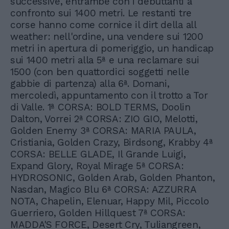
successive, entrambe con i debuttanti a
confronto sui 1400 metri. Le restanti tre
corse hanno come cornice il dirt della all
weather: nell'ordine, una vendere sui 1200
metri in apertura di pomeriggio, un handicap
sui 1400 metri alla 5ª e una reclamare sui
1500 (con ben quattordici soggetti nelle
gabbie di partenza) alla 6ª. Domani,
mercoledì, appuntamento con il trotto a Tor
di Valle. 1ª CORSA: BOLD TERMS, Doolin
Dalton, Vorrei 2ª CORSA: ZIO GIO, Melotti,
Golden Enemy 3ª CORSA: MARIA PAULA,
Cristiania, Golden Crazy, Birdsong, Krabby 4ª
CORSA: BELLE GLADE, Il Grande Luigi,
Expand Glory, Royal Mirage 5ª CORSA:
HYDROSONIC, Golden Arab, Golden Phanton,
Nasdan, Magico Blu 6ª CORSA: AZZURRA
NOTA, Chapelin, Elenuar, Happy Mil, Piccolo
Guerriero, Golden Hillquest 7ª CORSA:
MADDA'S FORCE, Desert Cry, Tuliangreen,