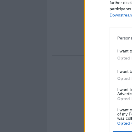
further disc
participants
Downstream 
Persona
I want t
Opted 
I want t
Opted 
I want 
Advertis
Opted 
I want t
of my P
was col
Opted 