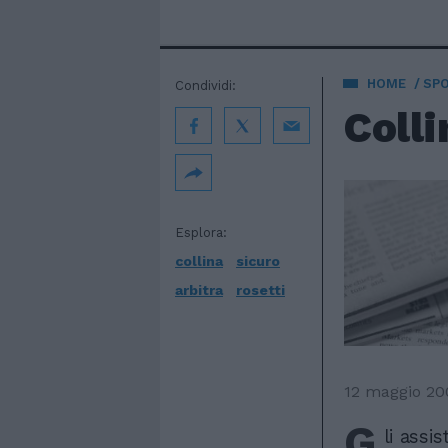
HOME
SP
Condividi:
Colli
Esplora:
collina
sicuro
arbitra
rosetti
12 maggio 20
G
li assi