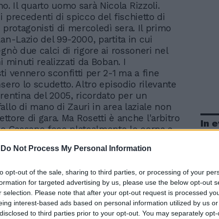
o. Il quarto uomo sarà Nicola Rizzoli.
 precedenti di spicco del fischietto di
 protagonisti di mercoledì sera. Il primo
an-Lazio del 99-2000, partita in cui
gnò due calci di rigore ai rossoneri nel
i minuti realizzati da Boban. I
ti vennero sconfitti per 2-1 ma a fine
sero lo scudetto. Altro episodio rilevante
orentina del 2005, ricordato per un
allo di mano di Zauri in area laziale non
rettore di gara. Ma Rosetti è anche l'arbitro
In 
io Cassano fece platealmente le corna a
mpre in una finale di Coppa Italia vinta
-
Do Not Process My Personal Information
ontro la Roma.
to opt-out of the sale, sharing to third parties, or processing of your per
formation for targeted advertising by us, please use the below opt-out s
r selection. Please note that after your opt-out request is processed y
eing interest-based ads based on personal information utilized by us or
disclosed to third parties prior to your opt-out. You may separately opt-