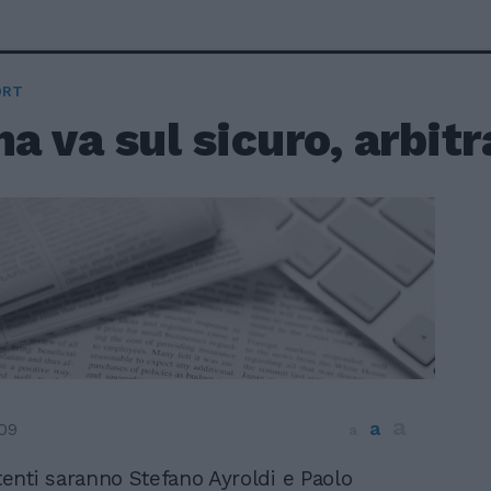
ORT
na va sul sicuro, arbit
a
a
09
a
stenti saranno Stefano Ayroldi e Paolo