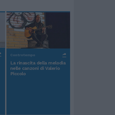
Controtempo
La rinascita della melodia
nelle canzoni di Valerio
Piccolo