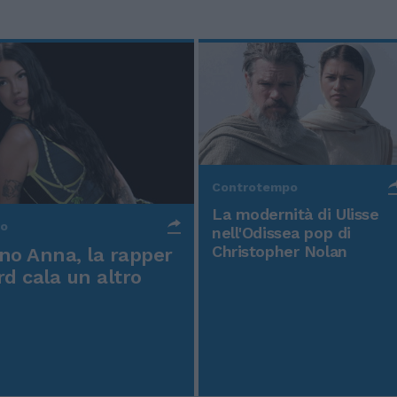
Controtempo
La modernità di Ulisse
po
nell'Odissea pop di
Christopher Nolan
o Anna, la rapper
rd cala un altro