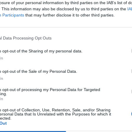
losure of your personal information by third parties on the IAB’s list of
. This information may also be disclosed by us to third parties on the
IA
Participants
that may further disclose it to other third parties.
Le
da
Rudy Giuliani a Come States?
Le
l Data Processing Opt Outs
Trump, Meloni e la strategia
americana
o opt-out of the Sharing of my personal data.
In
o opt-out of the Sale of my Personal Data.
In
to opt-out of processing my Personal Data for Targeted
ing.
In
o opt-out of Collection, Use, Retention, Sale, and/or Sharing
ersonal Data that Is Unrelated with the Purposes for which it
lected.
Out