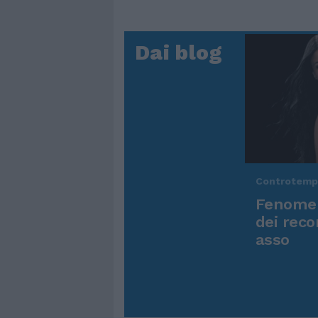
Dai blog
Controtem
Fenomen
dei reco
asso