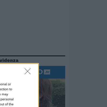
evidenza
sonal or
ection to
ou may
 personal
out of the