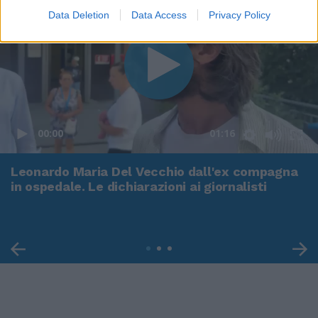
Data Deletion
Data Access
Privacy Policy
00:00
01:16
Leonardo Maria Del Vecchio dall'ex compagna
in ospedale. Le dichiarazioni ai giornalisti