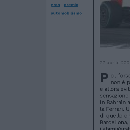
gran
premio
automobilismo
27 aprile 200
P
oi, for
non è p
e allora evi
sensazione 
In Bahrain a
la Ferrari. 
di quello c
Barcellona
i «famigerat