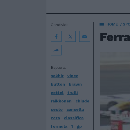
HOME
SP
Condividi:
Ferra
Esplora:
sakhir
vince
button
brawn
vettel
trulli
raikkonen
chiude
sesto
cancella
zero
classifica
formula
1
gp