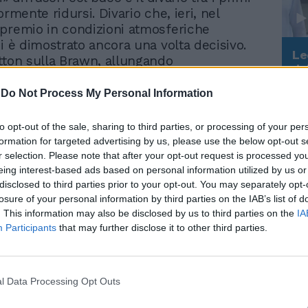
ormente ridursi. Divario che, ieri, nel
premio in condizioni atmosferiche
si è dimostrato ancora una volta decisivo.
Le
tton sulla Brawn, allungando
da
te in classifica generale. Secondo Vettel
Rudy Giuliani a Come States?
Le
e terzo Jarno Trulli, che partiva dalla pole
Trump, Meloni e la strategia
-
Do Not Process My Personal Information
Toyota ma di più, probabilmente, non
americana
 Il tutto in un gran premio che, senza la
to opt-out of the sale, sharing to third parties, or processing of your per
 perso anche tutte le emozioni che
formation for targeted advertising by us, please use the below opt-out s
trassegnato le prime tra gare.
r selection. Please note that after your opt-out request is processed y
i progetti di Ecclestone e Mosley,
eing interest-based ads based on personal information utilized by us or
disclosed to third parties prior to your opt-out. You may separately opt-
tornata la «Formula Noia» degli ultimi
losure of your personal information by third parties on the IAB’s list of
sorpassi più importanti tutti decisi ai box e
. This information may also be disclosed by us to third parties on the
IA
di gara a farla da padrone. In partenza
Participants
that may further disclose it to other third parties.
 bruciare da Glock, Button supera Vettel e
cattano bene. Alla prima curva, però,
kkonen si toccano con il brasiliano che ha
danneggia l'alettone anteriore e deve
l Data Processing Opt Outs
bito ai box per cambiarlo, finendo così ai