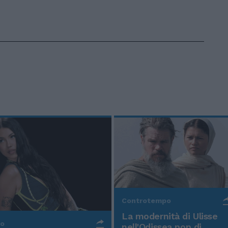
Controtempo
La modernità di Ulisse
po
nell'Odissea pop di