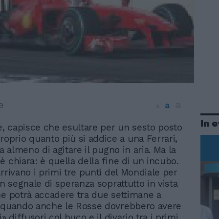
a
a
9
a
In 
se, capisce che esultare per un sesto posto
roprio quanto più si addice a una Ferrari,
ta almeno di agitare il pugno in aria. Ma la
è chiara: è quella della fine di un incubo.
rrivano i primi tre punti del Mondiale per
Un segnale di speranza soprattutto in vista
he potrà accadere tra due settimane a
, quando anche le Rosse dovrebbero avere
i» diffusori col buco e il divario tra i primi