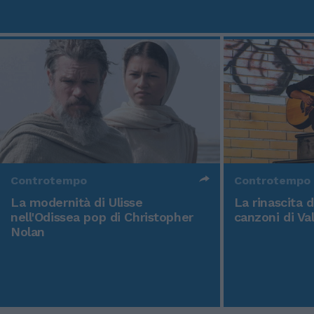
Controtempo
Controtempo
La modernità di Ulisse
La rinascita 
nell'Odissea pop di Christopher
canzoni di Va
Nolan