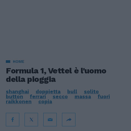
HOME
Formula 1, Vettel è l'uomo
della pioggia
shanghai
doppietta
bull
solito
button
ferrari
secco
massa
fuori
raikkonen
copia