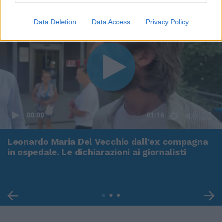
Data Deletion
Data Access
Privacy Policy
00:00
01:16
Leonardo Maria Del Vecchio dall'ex compagna
in ospedale. Le dichiarazioni ai giornalisti