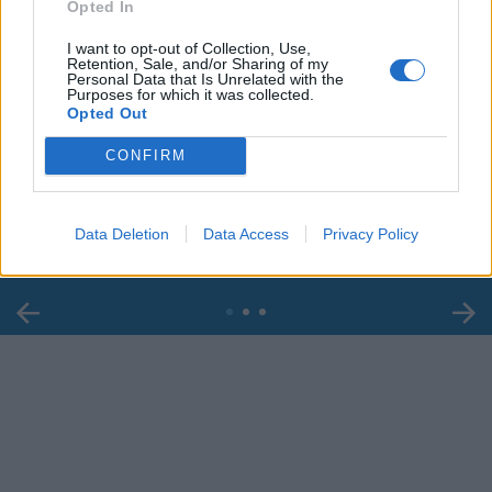
Opted In
I want to opt-out of Collection, Use,
Retention, Sale, and/or Sharing of my
Personal Data that Is Unrelated with the
Purposes for which it was collected.
Opted Out
00:00
01:16
CONFIRM
Leonardo Maria Del Vecchio dall'ex compagna
in ospedale. Le dichiarazioni ai giornalisti
Data Deletion
Data Access
Privacy Policy