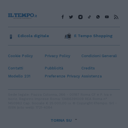
Edicola digitale
Il Tempo Shopping
Cookie Policy
Privacy Policy
Condizioni Generali
Contatti
Pubblicità
Credits
Modello 231
Preferenze Privacy
Assistenza
Sede legale: Piazza Colonna, 366 - 00187 Roma CF e P. Iva e
Iscriz. Registro Imprese Roma: 13486391009 REA Roma n°
1450962 Cap. Sociale € 25.000,00 i.v. © Copyright IlTempo. Srl -
ISSN (sito web): 1721-4084
TORNA SU