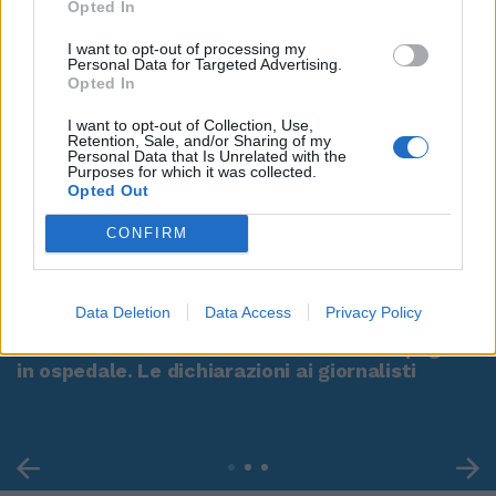
Opted In
I want to opt-out of processing my
Personal Data for Targeted Advertising.
Opted In
I want to opt-out of Collection, Use,
Retention, Sale, and/or Sharing of my
Personal Data that Is Unrelated with the
Purposes for which it was collected.
Opted Out
CONFIRM
00:00
01:16
Data Deletion
Data Access
Privacy Policy
Leonardo Maria Del Vecchio dall'ex compagna
in ospedale. Le dichiarazioni ai giornalisti