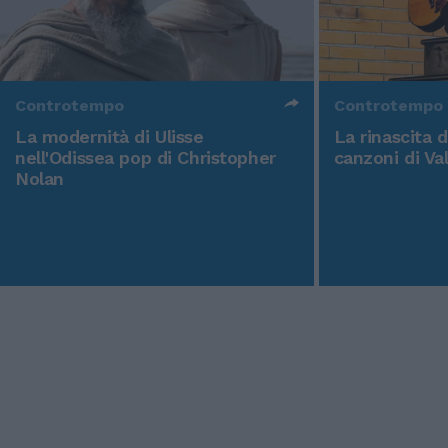
Controtempo
Controtempo
La modernità di Ulisse
La rinascita 
nell'Odissea pop di Christopher
canzoni di Va
Nolan