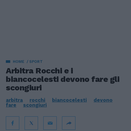
HOME
SPORT
Arbitra Rocchi e i
biancocelesti devono fare gli
scongiuri
arbitra
rocchi
biancocelesti
devono
fare
scongiuri