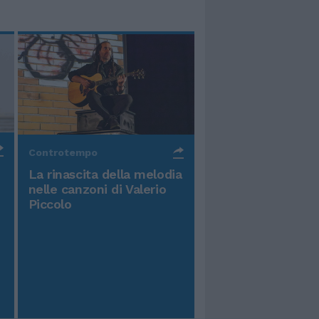
Controtempo
La rinascita della melodia
nelle canzoni di Valerio
Piccolo