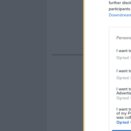
further disc
participants
Downstream 
Persona
I want t
Opted 
I want t
Opted 
I want 
Advertis
Opted 
I want t
of my P
was col
Opted 