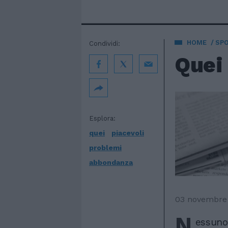
HOME
SP
Condividi:
Quei
Esplora:
quei
piacevoli
problemi
abbondanza
03 novembre
N
essuno 