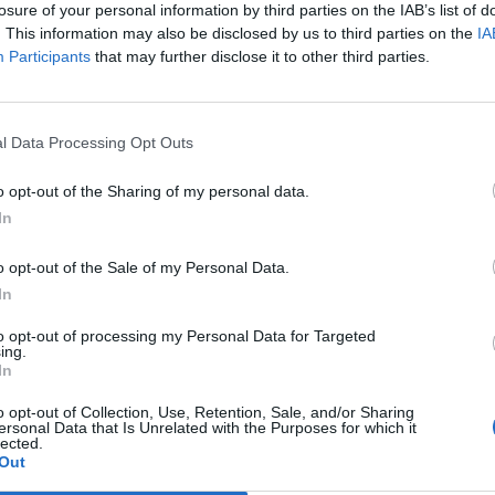
losure of your personal information by third parties on the IAB’s list of
. This information may also be disclosed by us to third parties on the
IA
Participants
that may further disclose it to other third parties.
Le
da
Rudy Giuliani a Come States?
Le
l Data Processing Opt Outs
Trump, Meloni e la strategia
americana
o opt-out of the Sharing of my personal data.
In
o opt-out of the Sale of my Personal Data.
In
to opt-out of processing my Personal Data for Targeted
ing.
In
o opt-out of Collection, Use, Retention, Sale, and/or Sharing
ersonal Data that Is Unrelated with the Purposes for which it
lected.
Out