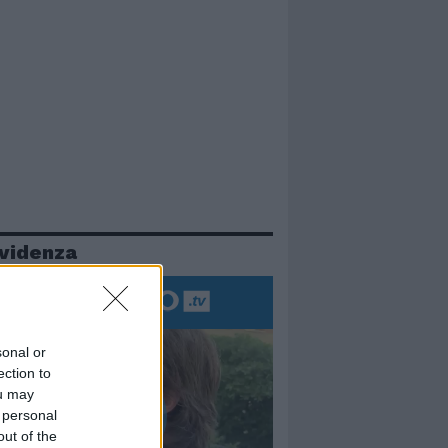
evidenza
sonal or
ection to
ou may
 personal
out of the