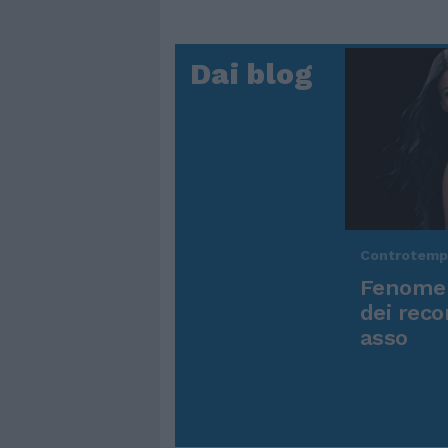
Dai blog
Controtem
Fenomen
dei reco
asso