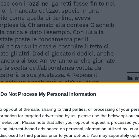
nese con i razzi nei garretti fosse finito nel
o. Il mancato utilizzo, specie in una
cile come quella di Berlino, aveva
erplessità. Chiamato alla contesa Giachetti
a carica e dato l'esempio. Con lui alla
state poste le fondamenta per il
i a tirar su la casa e costruire il tetto ci
o gli altri. Dodici giocatori dodici, anche
è ancora ai box. Arriveranno anche giornate
i e la scelta dell'abbondanza voluta da
strerà la sua giustezza. A Repesa il
In 
e solo un coach può svolgere, di far
parati fisicamente e pronti mentalmente
-
Do Not Process My Personal Information
giocatori.
to opt-out of the sale, sharing to third parties, or processing of your per
formation for targeted advertising by us, please use the below opt-out s
r selection. Please note that after your opt-out request is processed y
eing interest-based ads based on personal information utilized by us or
disclosed to third parties prior to your opt-out. You may separately opt-