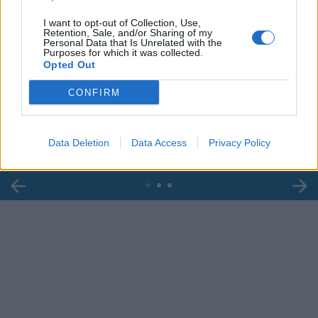
I want to opt-out of Collection, Use,
Retention, Sale, and/or Sharing of my
Personal Data that Is Unrelated with the
Purposes for which it was collected.
Opted Out
00:00
01:16
CONFIRM
Leonardo Maria Del Vecchio dall'ex compagna
in ospedale. Le dichiarazioni ai giornalisti
Data Deletion
Data Access
Privacy Policy