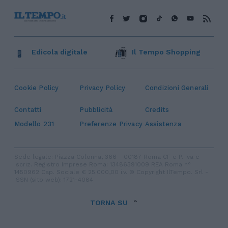
Edicola digitale
Il Tempo Shopping
Cookie Policy
Privacy Policy
Condizioni Generali
Contatti
Pubblicità
Credits
Modello 231
Preferenze Privacy
Assistenza
Sede legale: Piazza Colonna, 366 - 00187 Roma CF e P. Iva e
Iscriz. Registro Imprese Roma: 13486391009 REA Roma n°
1450962 Cap. Sociale € 25.000,00 i.v. © Copyright IlTempo. Srl -
ISSN (sito web): 1721-4084
TORNA SU