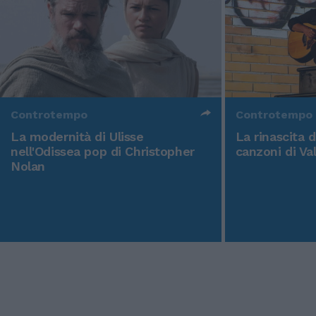
Controtempo
Controtempo
La modernità di Ulisse
La rinascita 
nell'Odissea pop di Christopher
canzoni di Va
Nolan