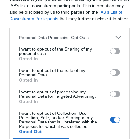
IAB’s list of downstream participants. This information may
also be disclosed by us to third parties on the
IAB’s List of
Downstream Participants
that may further disclose it to other
third parties.
Personal Data Processing Opt Outs
I want to opt-out of the Sharing of my
personal data.
Opted In
I want to opt-out of the Sale of my
Personal Data.
Opted In
I want to opt-out of processing my
Personal Data for Targeted Advertising.
00:00
01:16
Opted In
I want to opt-out of Collection, Use,
Leonardo Maria Del Vecchio dall'ex compagna
Retention, Sale, and/or Sharing of my
in ospedale. Le dichiarazioni ai giornalisti
Personal Data that Is Unrelated with the
Purposes for which it was collected.
Opted Out