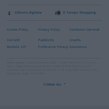
Edicola digitale
Il Tempo Shopping
Cookie Policy
Privacy Policy
Condizioni Generali
Contatti
Pubblicità
Credits
Modello 231
Preferenze Privacy
Assistenza
Sede legale: Piazza Colonna, 366 - 00187 Roma CF e P. Iva e
Iscriz. Registro Imprese Roma: 13486391009 REA Roma n°
1450962 Cap. Sociale € 25.000,00 i.v. © Copyright IlTempo. Srl -
ISSN (sito web): 1721-4084
TORNA SU