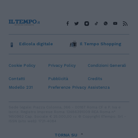
Edicola digitale
Il Tempo Shopping
Cookie Policy
Privacy Policy
Condizioni Generali
Contatti
Pubblicità
Credits
Modello 231
Preferenze Privacy
Assistenza
Sede legale: Piazza Colonna, 366 - 00187 Roma CF e P. Iva e
Iscriz. Registro Imprese Roma: 13486391009 REA Roma n°
1450962 Cap. Sociale € 25.000,00 i.v. © Copyright IlTempo. Srl -
ISSN (sito web): 1721-4084
TORNA SU