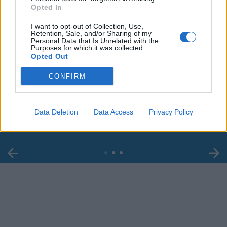
Opted In
I want to opt-out of Collection, Use,
Retention, Sale, and/or Sharing of my
Personal Data that Is Unrelated with the
Purposes for which it was collected.
Opted Out
00:00
01:16
CONFIRM
Leonardo Maria Del Vecchio dall'ex compagna
in ospedale. Le dichiarazioni ai giornalisti
Data Deletion
Data Access
Privacy Policy