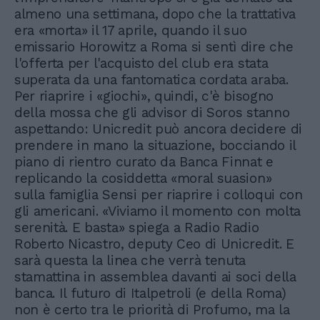
almeno una settimana, dopo che la trattativa
era «morta» il 17 aprile, quando il suo
emissario Horowitz a Roma si sentì dire che
l'offerta per l'acquisto del club era stata
superata da una fantomatica cordata araba.
Per riaprire i «giochi», quindi, c'è bisogno
della mossa che gli advisor di Soros stanno
aspettando: Unicredit può ancora decidere di
prendere in mano la situazione, bocciando il
piano di rientro curato da Banca Finnat e
replicando la cosiddetta «moral suasion»
sulla famiglia Sensi per riaprire i colloqui con
gli americani. «Viviamo il momento con molta
serenità. E basta» spiega a Radio Radio
Roberto Nicastro, deputy Ceo di Unicredit. E
sarà questa la linea che verrà tenuta
stamattina in assemblea davanti ai soci della
banca. Il futuro di Italpetroli (e della Roma)
non è certo tra le priorità di Profumo, ma la