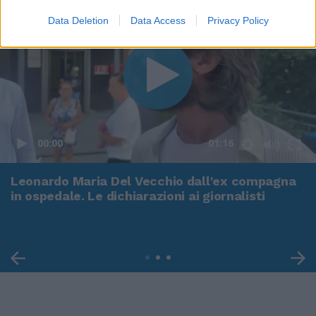
Data Deletion
Data Access
Privacy Policy
00:00
01:16
Leonardo Maria Del Vecchio dall'ex compagna
in ospedale. Le dichiarazioni ai giornalisti