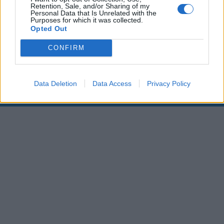
Retention, Sale, and/or Sharing of my
Personal Data that Is Unrelated with the
00:00
01:16
Purposes for which it was collected.
Opted Out
Leonardo Maria Del Vecchio dall'ex compagna
CONFIRM
in ospedale. Le dichiarazioni ai giornalisti
Data Deletion
Data Access
Privacy Policy