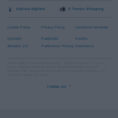
Edicola digitale
Il Tempo Shopping
Cookie Policy
Privacy Policy
Condizioni Generali
Contatti
Pubblicità
Credits
Modello 231
Preferenze Privacy
Assistenza
Sede legale: Piazza Colonna, 366 - 00187 Roma CF e P. Iva e
Iscriz. Registro Imprese Roma: 13486391009 REA Roma n°
1450962 Cap. Sociale € 25.000,00 i.v. © Copyright IlTempo. Srl -
ISSN (sito web): 1721-4084
TORNA SU