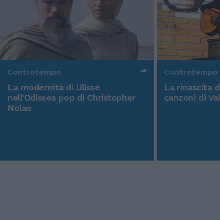
Controtempo
Controtempo
La modernità di Ulisse
La rinascita 
nell'Odissea pop di Christopher
canzoni di Va
Nolan