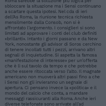
Roma sarebbe la soluzione più logica per
sbloccare la situazione ma i Sensi continuano
a scartare questa ipotesi. Nel cda di ieri
dell'As Roma, la riunione tecnica richiesta
mensilmente dalla Consob, non si è
affrontato l'argomento. I consiglieri si sono
limitati ad approvare i conti del club definiti
«brillanti». Intanto i giorni passano e da New
York, nonostante gli advisor di Soros cerchino
di tenere incollati tutti i pezzi, arrivano altri
segnali di inquietudine. Si aspetta la famosa
«manifestazione di interesse» per un'offerta
che è lì sul tavolo da tempo e che potrebbe
anche essere ritoccata verso l'alto. Il magnate
americano non muoverà altri passi fino a che
i Sensi non gli invieranno un segnale di
apertura. Ci pensano invece la «politica» e il
mondo del calcio che conta, a mandare
messaggi rassicuranti alla Roma. Anche ieri
diverse telefonate sono arrivate all'ad