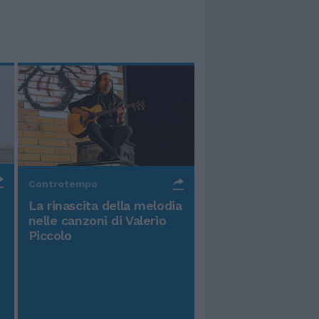
Controtempo
La rinascita della melodia
nelle canzoni di Valerio
Piccolo