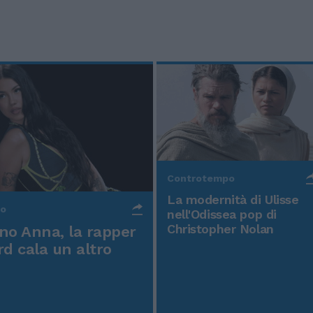
Controtempo
La modernità di Ulisse
po
nell'Odissea pop di
Christopher Nolan
o Anna, la rapper
rd cala un altro