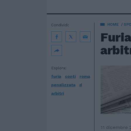
HOME
SP
Condividi:
Furia
arbit
Esplora:
furia
conti
roma
penalizzata
d
arbitri
11 dicembre 