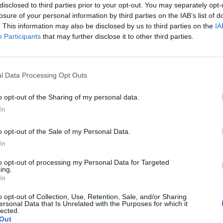
disclosed to third parties prior to your opt-out. You may separately opt-
el genere». Se aggiungi la rimessa
losure of your personal information by third parties on the IAB’s list of
on la Juventus che consentì a Iaquinta di
. This information may also be disclosed by us to third parties on the
IA
e la mancata espulsione di Mutu che poi
Participants
that may further disclose it to other third parties.
 finale della Fiorentina fanno «otto punti
perdiamo nei confronti dell'Inter. A volte
Le
ituazioni in cui si fischia nonostante il
da
l Data Processing Opt Outs
 altre, giuste e concrete, si lascia correre.
Rudy Giuliani a Come States?
Le
Trump, Meloni e la strategia
'accetto». La società giallorossa alza la
o opt-out of the Sharing of my personal data.
americana
 prepara un dossier di protesta. «Non
In
un fascicolo - chiude il dirigente -
la correttezza e la disponibilità che
o opt-out of the Sale of my Personal Data.
pre avuto nei rapporti con la
In
. In mattinata era arrivata la risposta del
el Livorno Spinelli alle proteste della
to opt-out of processing my Personal Data for Targeted
dispiace che una grande squadra e una
ing.
In
tà si sia lamentata e che lo abbia fatto lo
ossi».
o opt-out of Collection, Use, Retention, Sale, and/or Sharing
ersonal Data that Is Unrelated with the Purposes for which it
lected.
Out