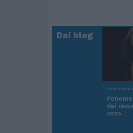
Dai blog
Controtem
Fenomen
dei reco
asso