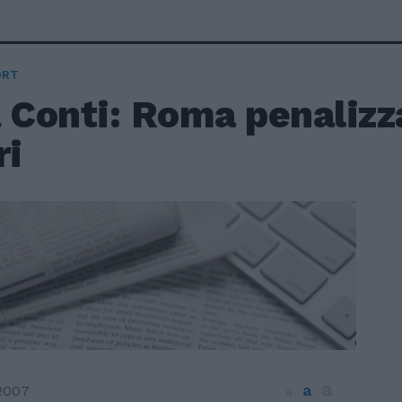
ORT
 Conti: Roma penalizz
ri
a
a
2007
a