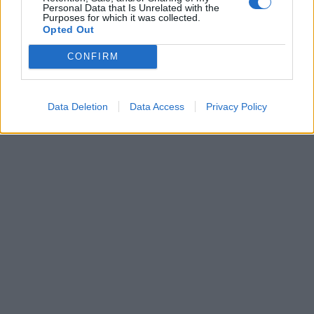
Personal Data that Is Unrelated with the
Purposes for which it was collected.
Opted Out
Leonardo Maria Del Vecchio dall'ex compagna
in ospedale. Le dichiarazioni ai giornalisti
CONFIRM
Data Deletion
Data Access
Privacy Policy