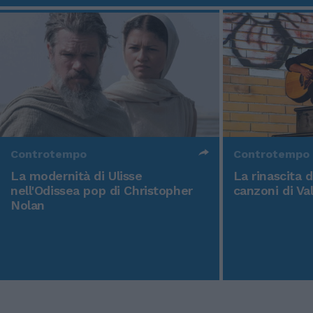
Controtempo
Controtempo
La modernità di Ulisse
La rinascita 
nell'Odissea pop di Christopher
canzoni di Va
Nolan