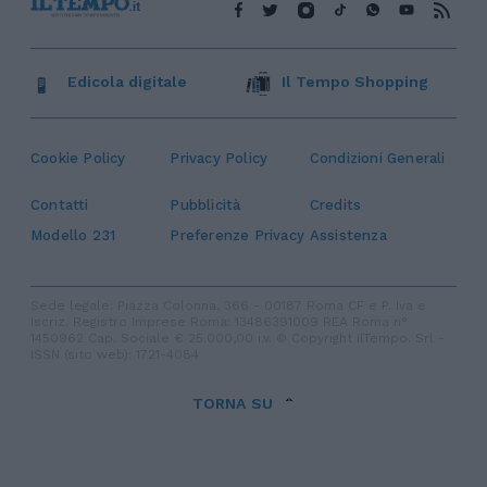
Edicola digitale
Il Tempo Shopping
Cookie Policy
Privacy Policy
Condizioni Generali
Contatti
Pubblicità
Credits
Modello 231
Preferenze Privacy
Assistenza
Sede legale: Piazza Colonna, 366 - 00187 Roma CF e P. Iva e
Iscriz. Registro Imprese Roma: 13486391009 REA Roma n°
1450962 Cap. Sociale € 25.000,00 i.v. © Copyright IlTempo. Srl -
ISSN (sito web): 1721-4084
TORNA SU