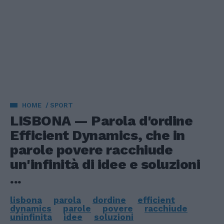
HOME
SPORT
LISBONA — Parola d'ordine
Efficient Dynamics, che in
parole povere racchiude
un'infinità di idee e soluzioni
...
lisbona
parola
dordine
efficient
dynamics
parole
povere
racchiude
uninfinita
idee
soluzioni