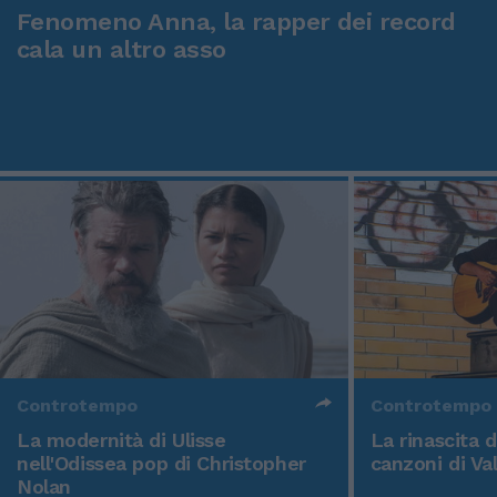
Fenomeno Anna, la rapper dei record
cala un altro asso
Controtempo
Controtempo
La modernità di Ulisse
La rinascita 
nell'Odissea pop di Christopher
canzoni di Va
Nolan