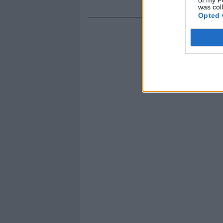
was col
Opted 