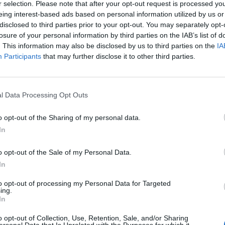
r selection. Please note that after your opt-out request is processed y
nze; a centrocampo Park e Ronaldo sulle
eing interest-based ads based on personal information utilized by us or
e Carrick al centro e in attacco Rooney
disclosed to third parties prior to your opt-out. You may separately opt-
a Giggs. Il Bolton sfrutta i primi istanti di
losure of your personal information by third parties on the IAB’s list of
o un paio di occasioni, ma quando i
. This information may also be disclosed by us to third parties on the
IA
 mettono il turbo non c'è nulla da fare:
Participants
that may further disclose it to other third parties.
ei punti e primato ancora ben saldo.
Le
da
l Data Processing Opt Outs
Rudy Giuliani a Come States?
Le
Trump, Meloni e la strategia
o opt-out of the Sharing of my personal data.
americana
In
o opt-out of the Sale of my Personal Data.
In
to opt-out of processing my Personal Data for Targeted
ing.
In
o opt-out of Collection, Use, Retention, Sale, and/or Sharing
ersonal Data that Is Unrelated with the Purposes for which it