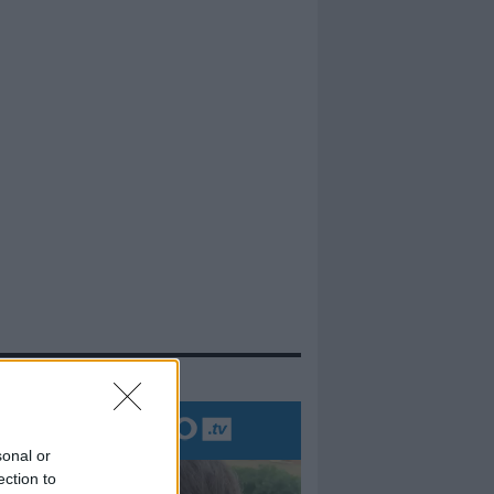
evidenza
sonal or
ection to