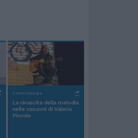
Controtempo
La rinascita della melodia
nelle canzoni di Valerio
Piccolo