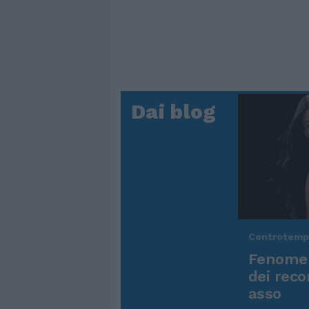
Dai blog
Controtem
Fenomen
dei reco
asso