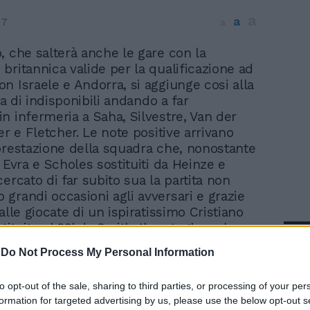
a
a
07
a
o, che salterà anche le gare con la
 britannica valide per la qualificazione ad
n Israele e Andorra, si aggiunge cosi alla
sta di indisponibili andando a far
n infermeria a Saha, Silvestre, Van der
er e Fletcher. Le note positive arrivano
prestazione della squadra che, nonostante
 Evra e Scholes sostituiti da Heinze e
ercato di far subito sua la partita non
grandi occasioni agli avversari e grazie
alle giocate di un ispiratissimo Cristiano
ituito al 69' da Smith. Il portoghese ha
In 
ano i suoi mettendo lo zampino in 3 dei
-
Do Not Process My Personal Information
 che portano la firma di Rooney e di Park.
lgrado le ormai note indisponibilità non
to opt-out of the sale, sharing to third parties, or processing of your per
anda in campo i suoi con il collaudato 4-
formation for targeted advertising by us, please use the below opt-out s
k tra i pali, in difesa Neville, Ferdinand,