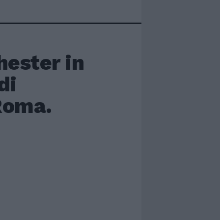
hester in
di
Roma.