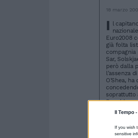
18 marzo 20
I
l capitan
nazionale
Euro2008 co
già folta li
compagnia i
Sar, Solskja
però dalla 
l'assenza di
O'Shea, ha c
concedendo 
soprattutto 
Ronaldo sost
preso per m
Il Tempo 
quattro gol
Ferguson ma
If you wish 
rischia e m
sensitive in
4-2: Kuszcza