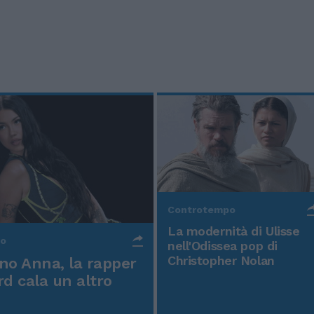
Controtempo
La modernità di Ulisse
po
nell'Odissea pop di
Christopher Nolan
o Anna, la rapper
rd cala un altro