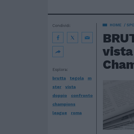
HOME
SP
Condividi:
BRUT
vista
Cham
Esplora:
brutta
tegola
m
ster
vista
doppio
confronto
champions
league
roma