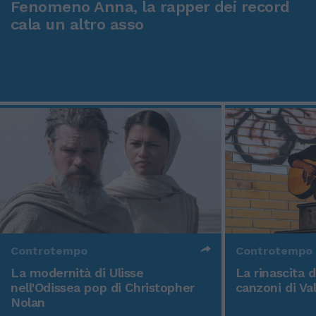
Fenomeno Anna, la rapper dei record
cala un altro asso
Controtempo
Controtempo
La modernità di Ulisse
La rinascita 
nell'Odissea pop di Christopher
canzoni di Va
Nolan