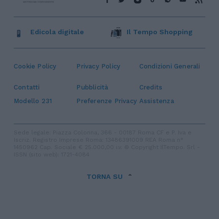
Edicola digitale
Il Tempo Shopping
Cookie Policy
Privacy Policy
Condizioni Generali
Contatti
Pubblicità
Credits
Modello 231
Preferenze Privacy
Assistenza
Sede legale: Piazza Colonna, 366 - 00187 Roma CF e P. Iva e
Iscriz. Registro Imprese Roma: 13486391009 REA Roma n°
1450962 Cap. Sociale € 25.000,00 i.v. © Copyright IlTempo. Srl -
ISSN (sito web): 1721-4084
TORNA SU