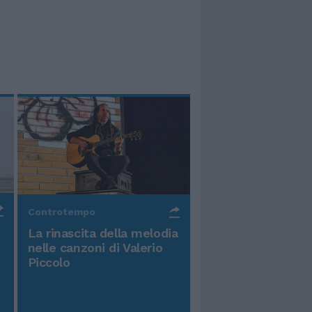
Controtempo
La rinascita della melodia
nelle canzoni di Valerio
Piccolo