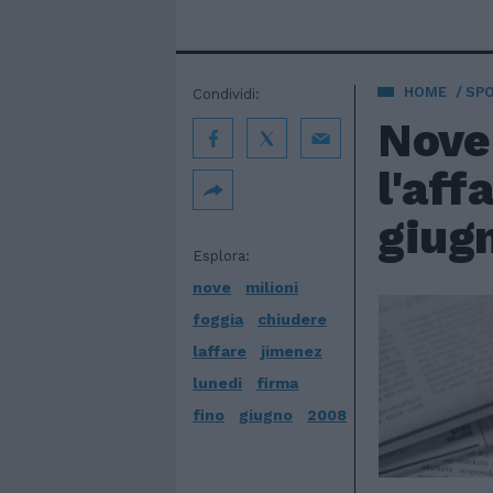
HOME
SP
Condividi:
Nove 
l'aff
giug
Esplora:
nove
milioni
foggia
chiudere
laffare
jimenez
lunedi
firma
fino
giugno
2008