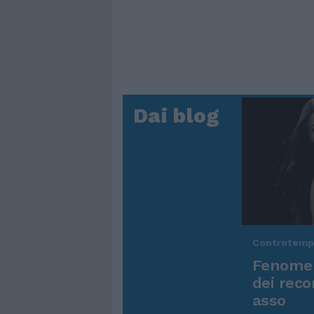
Dai blog
Controtem
Fenomen
dei reco
asso