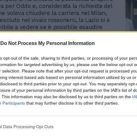
va per Oddo e, considerata la richiesta del
he voleva chiudere la carriera nel Milan,
sciuto nel vivaio rossonero, la Lazio si è
nibile a vedere se è possibile esaudire
derio». Ci siamo quindi. Manca solo la data
ro, che potrebbe materializzarsi in una
-
Do Not Process My Personal Information
porale imprecisata (dalle prossime ore
Le
ennaio, il giorno dopo Lazio-Milan). Lotito
da
to opt-out of the sale, sharing to third parties, or processing of your per
 a sottolineare, all'infinito, il concetto
Rudy Giuliani a Come States?
Le
formation for targeted advertising by us, please use the below opt-out s
Trump, Meloni e la strategia
a sua filosofia. «Vogliamo accrescere il
r selection. Please note that after your opt-out request is processed y
americana
nziale agonistico. Laddove dovessero
eing interest-based ads based on personal information utilized by us or
 condizioni si chiuderà il contratto». Il
disclosed to third parties prior to your opt-out. You may separately opt-
secondo sussurri provenienti da Milano, ha
losure of your personal information by third parties on the IAB’s list of
 la società biancoceleste prima della
. This information may also be disclosed by us to third parties on the
IA
Participants
that may further disclose it to other third parties.
Dubai. E le parole ufficiali di ieri ne sono
ianza più limpida. Qualcosa si è sbloccato.
 che ha valutato positivamente la prova (a
ehrami terzino, cercherà un'alternativa:
l Data Processing Opt Outs
babilmente se ne andrà (Reggina e Ascoli