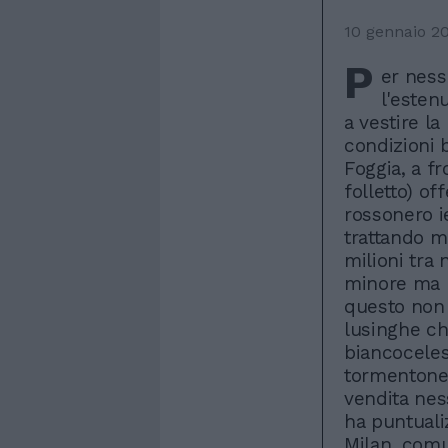
10 gennaio 2
P
er ness
l'esten
a vestire la
condizioni 
Foggia, a fr
folletto) off
rossonero i
trattando m
milioni tra 
minore ma L
questo non 
lusinghe ch
biancoceles
tormentone
vendita nes
ha puntualiz
Milan, comun