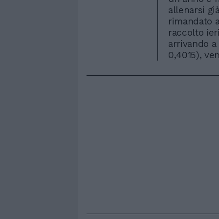
allenarsi gi
rimandato a
raccolto ier
arrivando a 
0,4015), ven