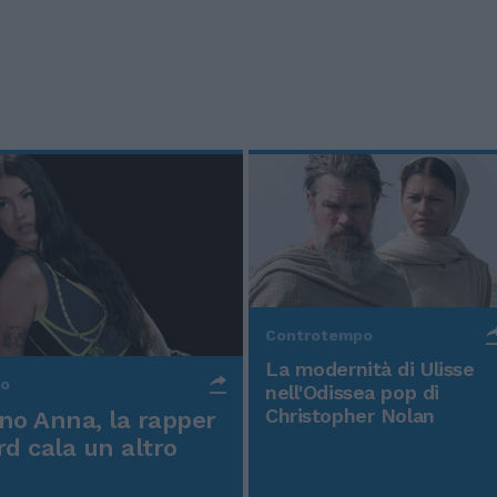
Controtempo
La modernità di Ulisse
po
nell'Odissea pop di
Christopher Nolan
o Anna, la rapper
rd cala un altro