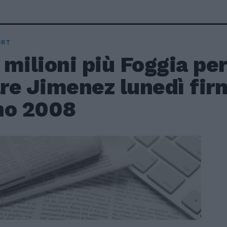
ORT
milioni più Foggia pe
are Jimenez lunedì fir
no 2008