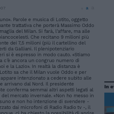
a
a
007
a
uno». Parole e musica di Lotito, oggetto
uante trattativa che porterà Massimo Oddo
 maglia del Milan. Si farà, l'affare, ma alle
biancocelesti. Che recitano 9 milioni più
onte dei 7,5 milioni (più il cartellino del
erti da Galliani. Il plenipotenziario
eri si è espresso in modo cauto. «Stiamo
a c'è ancora un congruo numero di
noi e la Lazio». In realtà la distanza è
otito sa che il Milan vuole Oddo e per
appare intenzionato a cedere subito alle
e arrivano dal Nord. Il presidente
In 
te conferma semmai altri aspetti legati al
 del mercato invernale. «Non ho messo in
suno e non ho intenzione di svendere -
zato dai microfoni di Radio Radio tv -, il
que, ci ha chiesto la possibilità di aprire