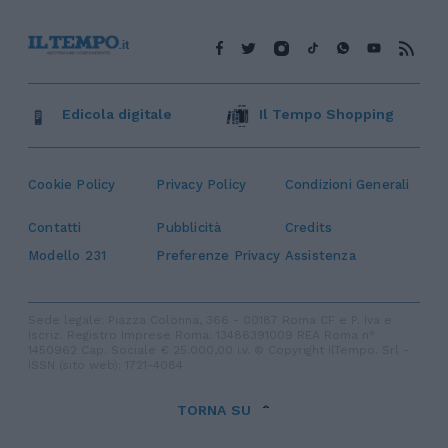
Edicola digitale
Il Tempo Shopping
Cookie Policy
Privacy Policy
Condizioni Generali
Contatti
Pubblicità
Credits
Modello 231
Preferenze Privacy
Assistenza
Sede legale: Piazza Colonna, 366 - 00187 Roma CF e P. Iva e
Iscriz. Registro Imprese Roma: 13486391009 REA Roma n°
1450962 Cap. Sociale € 25.000,00 i.v. © Copyright IlTempo. Srl -
ISSN (sito web): 1721-4084
TORNA SU