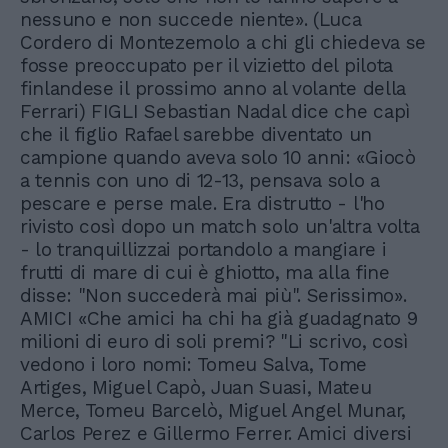
nessuno e non succede niente». (Luca
Cordero di Montezemolo a chi gli chiedeva se
fosse preoccupato per il vizietto del pilota
finlandese il prossimo anno al volante della
Ferrari) FIGLI Sebastian Nadal dice che capì
che il figlio Rafael sarebbe diventato un
campione quando aveva solo 10 anni: «Giocò
a tennis con uno di 12-13, pensava solo a
pescare e perse male. Era distrutto - l'ho
rivisto così dopo un match solo un'altra volta
- lo tranquillizzai portandolo a mangiare i
frutti di mare di cui è ghiotto, ma alla fine
disse: "Non succederà mai più". Serissimo».
AMICI «Che amici ha chi ha già guadagnato 9
milioni di euro di soli premi? "Li scrivo, così
vedono i loro nomi: Tomeu Salva, Tome
Artiges, Miguel Capò, Juan Suasi, Mateu
Merce, Tomeu Barcelò, Miguel Angel Munar,
Carlos Perez e Gillermo Ferrer. Amici diversi