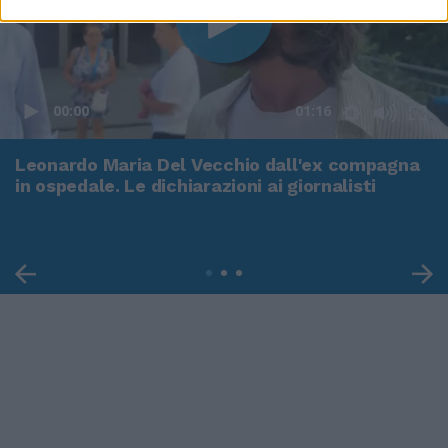
00:00
01:16
Leonardo Maria Del Vecchio dall'ex compagna
in ospedale. Le dichiarazioni ai giornalisti