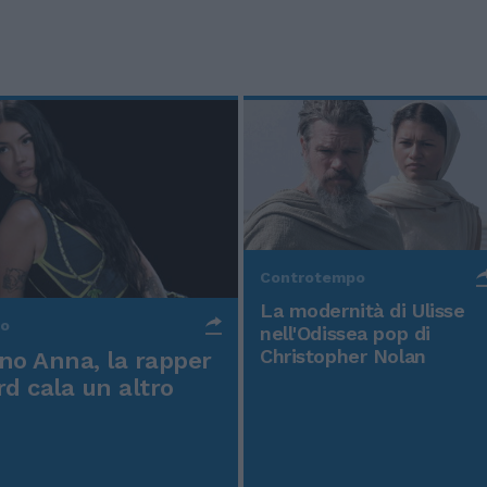
Controtempo
La modernità di Ulisse
po
nell'Odissea pop di
Christopher Nolan
o Anna, la rapper
rd cala un altro