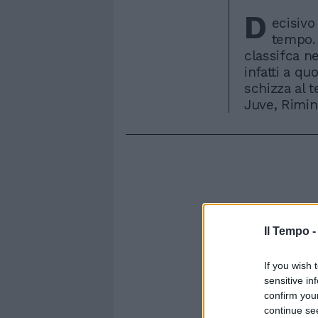
D
ecisivo
tempo. 
classifca ne
infatti a qu
schizza al 
Juve, Rimin
Il Tempo 
If you wish 
sensitive in
confirm you
continue se