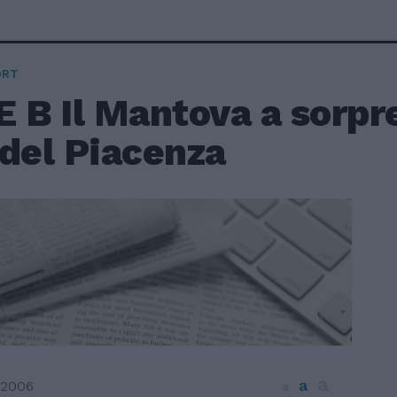
ORT
 B Il Mantova a sorpr
 del Piacenza
a
a
 2006
a