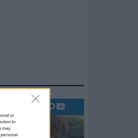
evidenza
sonal or
ection to
ou may
 personal