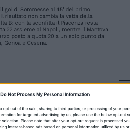
 il gol di Sommesse al 45' del primo
Il risultato non cambia la vetta della
lla B: con la sconfitta il Piacenza resta
ota 22 assieme al Napoli, mentre il Mantova
terzo posto a quota 20 a un solo punto da
i, Genoa e Cesena.
In 
-
Do Not Process My Personal Information
to opt-out of the sale, sharing to third parties, or processing of your per
formation for targeted advertising by us, please use the below opt-out s
r selection. Please note that after your opt-out request is processed y
eing interest-based ads based on personal information utilized by us or