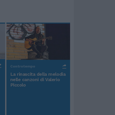
Controtempo
La rinascita della melodia
nelle canzoni di Valerio
Piccolo