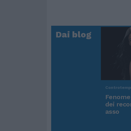
Dai blog
Controtem
Fenomen
dei reco
asso