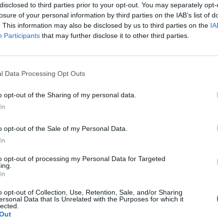
disclosed to third parties prior to your opt-out. You may separately opt-
losure of your personal information by third parties on the IAB’s list of
. This information may also be disclosed by us to third parties on the
IA
Participants
that may further disclose it to other third parties.
Le
da
l Data Processing Opt Outs
Rudy Giuliani a Come States?
Le
Trump, Meloni e la strategia
o opt-out of the Sharing of my personal data.
americana
In
o opt-out of the Sale of my Personal Data.
In
to opt-out of processing my Personal Data for Targeted
ing.
In
o opt-out of Collection, Use, Retention, Sale, and/or Sharing
ersonal Data that Is Unrelated with the Purposes for which it
lected.
Out