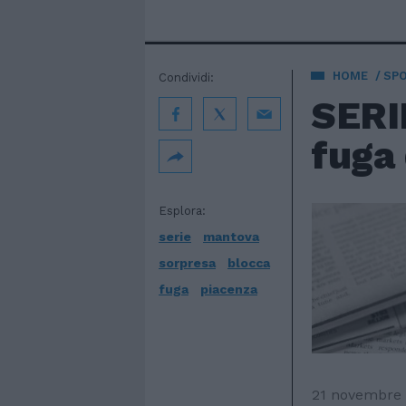
HOME
SP
Condividi:
SERIE
fuga
Esplora:
serie
mantova
sorpresa
blocca
fuga
piacenza
21 novembre