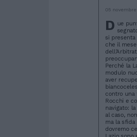
05 novembre
D
ue punt
segnato
si presenta
che il mese 
dell'Arbitra
preoccupante
Perché la L
modulo nuov
aver recupe
biancoceles
contro una 
Rocchi e co
navigato: l
al caso, non
ma la sfida
dovremo cer
Lazio sono 