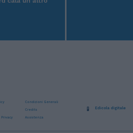
rd cala un altro
icy
Condizioni Generali
Edicola digitale
Credits
 Privacy
Assistenza