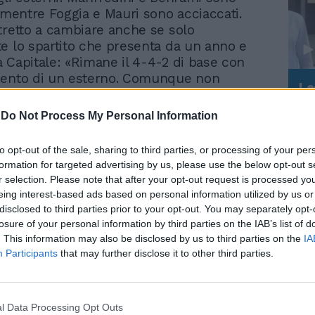
, mentre Foggia e Mauri sono acciaccati.
tretto a cambiare anche se solo
e lo spartito che presenta da un anno e
 Capitale: «Rimane il 4-4-2 di base con
mento di un esterno. Comunque non
Le
 schemi ma i giocatori che li sanno
da
e. L'esordio di Quadri? Non lo escludo, è
Rudy Giuliani a Come States?
Le
-
Do Not Process My Personal Information
bravo e ci si può lavorare. Sarà il campo
Trump, Meloni e la strategia
americana
decidere se è pronto per la serie A». L'ex
to opt-out of the sale, sharing to third parties, or processing of your per
 Pizzighettone giocherà dietro a Pandev e
formation for targeted advertising by us, please use the below opt-out s
n una posizione ibrida sul centro-sinistra.
r selection. Please note that after your opt-out request is processed y
so del «rombo» sarà Mutarelli con
eing interest-based ads based on personal information utilized by us or
il recuperato Mauri ai lati. In difesa
disclosed to third parties prior to your opt-out. You may separately opt-
eruzzi il confermato Cribari mentre
losure of your personal information by third parties on the IAB’s list of
 rimasto a casa a curare una leggera
. This information may also be disclosed by us to third parties on the
IA
Participants
that may further disclose it to other third parties.
ne al ginocchio. Sulle corsie laterali Oddo
 avranno il campito di spingere ma anche
un reparto che ha mostrato ultimamente
icchiolio di troppo. In panchina Foggia e
l Data Processing Opt Outs