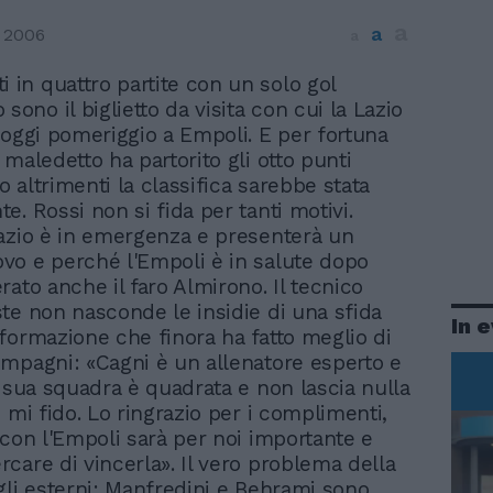
a
a
 2006
a
i in quattro partite con un solo gol
 sono il biglietto da visita con cui la Lazio
 oggi pomeriggio a Empoli. E per fortuna
maledetto ha partorito gli otto punti
to altrimenti la classifica sarebbe stata
. Rossi non si fida per tanti motivi.
azio è in emergenza e presenterà un
o e perché l'Empoli è in salute dopo
rato anche il faro Almirono. Il tecnico
te non nasconde le insidie di una sfida
In 
formazione che finora ha fatto meglio di
mpagni: «Cagni è un allenatore esperto e
a sua squadra è quadrata e non lascia nulla
 mi fido. Lo ringrazio per i complimenti,
 con l'Empoli sarà per noi importante e
care di vincerla». Il vero problema della
gli esterni: Manfredini e Behrami sono