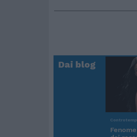
Dai blog
Controtem
Fenomen