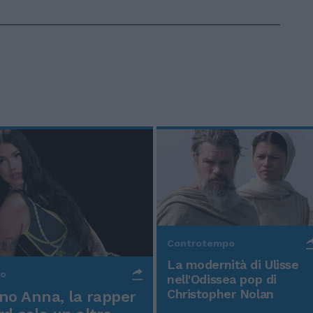
Controtempo
La modernità di Ulisse
po
nell'Odissea pop di
Christopher Nolan
o Anna, la rapper