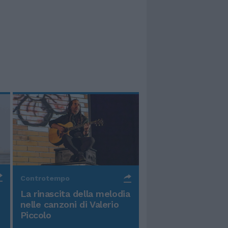
Controtempo
La rinascita della melodia
nelle canzoni di Valerio
Piccolo