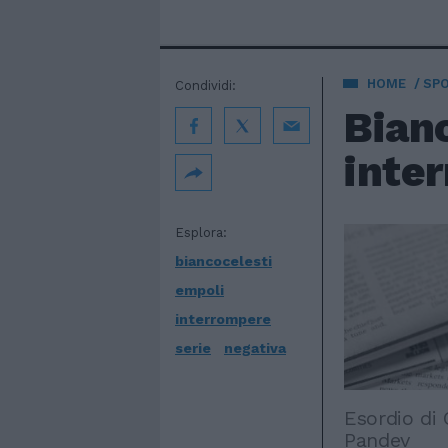
HOME
SP
Condividi:
Bian
inter
Esplora:
biancocelesti
empoli
interrompere
serie
negativa
Esordio di 
Pandev