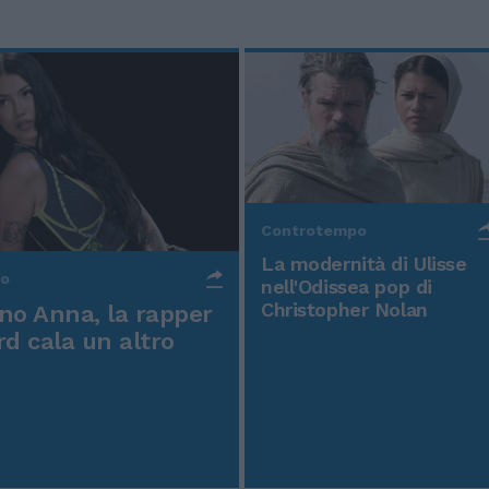
Controtempo
La modernità di Ulisse
po
nell'Odissea pop di
Christopher Nolan
o Anna, la rapper
rd cala un altro