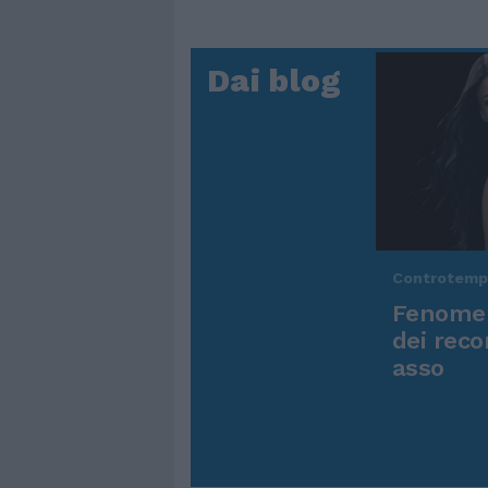
Dai blog
Controtem
Fenomen
dei reco
asso