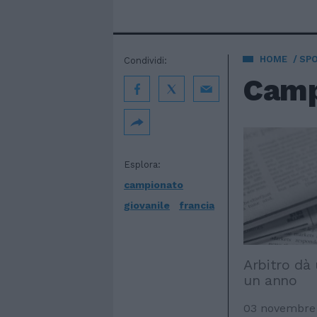
HOME
SP
Condividi:
Camp
Esplora:
campionato
giovanile
francia
Arbitro dà 
un anno
03 novembre