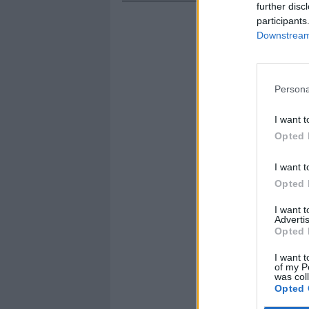
further disc
participants
Downstream 
Persona
I want t
Opted 
I want t
Opted 
I want 
Advertis
Opted 
I want t
of my P
was col
Opted 