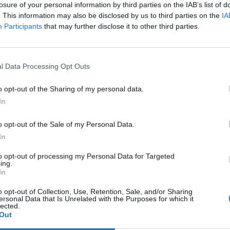
losure of your personal information by third parties on the IAB’s list of
. This information may also be disclosed by us to third parties on the
IA
Participants
that may further disclose it to other third parties.
Le
da
Rudy Giuliani a Come States?
Le
l Data Processing Opt Outs
Trump, Meloni e la strategia
americana
o opt-out of the Sharing of my personal data.
In
o opt-out of the Sale of my Personal Data.
In
to opt-out of processing my Personal Data for Targeted
ing.
In
o opt-out of Collection, Use, Retention, Sale, and/or Sharing
ersonal Data that Is Unrelated with the Purposes for which it
lected.
Out