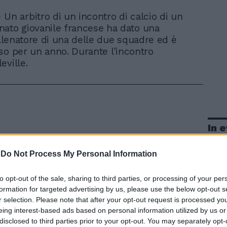
Un arbitro di un incontro di calcio di un
ato giovanile francese ha dato una
'allenatore di una delle due squadre ed è
so per un anno. Durante l'incontro
eville.
In 
-
Do Not Process My Personal Information
to opt-out of the sale, sharing to third parties, or processing of your per
formation for targeted advertising by us, please use the below opt-out s
r selection. Please note that after your opt-out request is processed y
eing interest-based ads based on personal information utilized by us or
disclosed to third parties prior to your opt-out. You may separately opt-