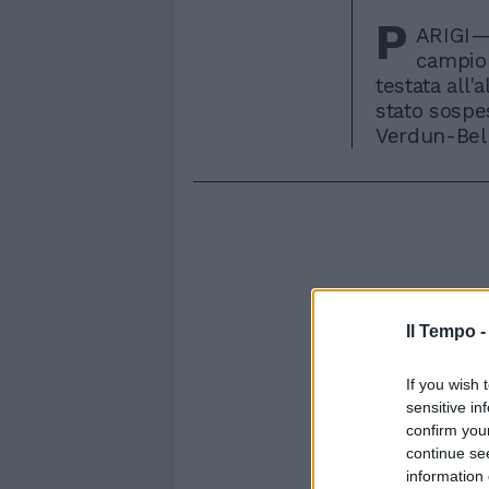
P
ARIGI— 
campion
testata all
stato sospe
Verdun-Bell
Il Tempo 
If you wish 
sensitive in
confirm you
continue se
information 