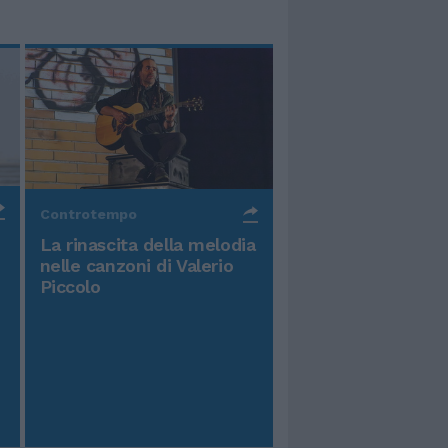
Controtempo
La rinascita della melodia
nelle canzoni di Valerio
Piccolo