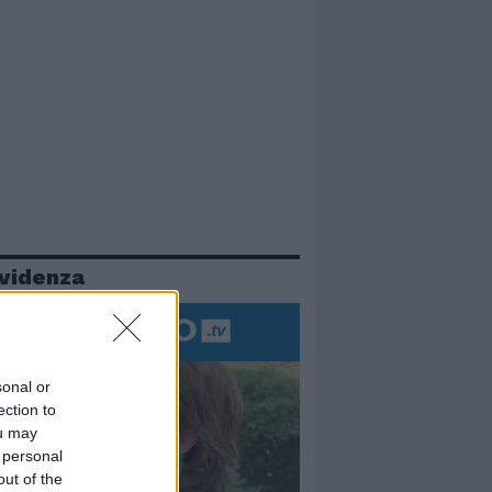
evidenza
sonal or
ection to
ou may
 personal
out of the