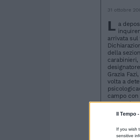
31 ottobre 20
L
a deposi
inquire
arrivata sul
Dichiarazion
della sezion
carabinieri,
designatore
Grazia Fazi
volta a det
psicologica»
campo con un
procuratore
di ricevere
Il Tempo 
tutto, cont
che internaz
If you wish 
dirigerà la
sensitive in
Werder Brem