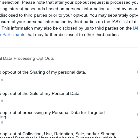
r selection. Please note that after your opt-out request is processed y
sciamo a capire - ha dichiarato Agnolin -
eing interest-based ads based on personal information utilized by us or
federale non è mai stata informata. Per
disclosed to third parties prior to your opt-out. You may separately opt-
è alcun caso Trefoloni» si è affrettato a
losure of your personal information by third parties on the IAB’s list of
schietto di Bassano del Grappa. Il suo
. This information may also be disclosed by us to third parties on the
IA
me commissario terminerà oggi,
Participants
that may further disclose it to other third parties.
andrà avanti. Ma Trefoloni è già stato
a giustizia sportiva, e quindi non potrà più
Le
essato. Al massimo potrebbe rischiare
da
l Data Processing Opt Outs
vvedimento da parte della magistratura
Rudy Giuliani a Come States?
Le
Trump, Meloni e la strategia
eri intanto la Camera di Conciliazione del
o opt-out of the Sharing of my personal data.
americana
into l'istanza dell'ex presidente degli
In
io Lanese e del Brescia Calcio. Dal quartier
la Fiorentina tutto tace: Della Valle studia
o opt-out of the Sale of my Personal Data.
l Tar ma, violando la clausola
In
ria correrebbe il rischio di scontrarsi
'Uefa.
to opt-out of processing my Personal Data for Targeted
ing.
In
o opt-out of Collection, Use, Retention, Sale, and/or Sharing
ersonal Data that Is Unrelated with the Purposes for which it