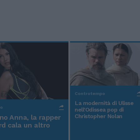
Controtempo
La modernità di Ulisse
po
nell'Odissea pop di
Christopher Nolan
o Anna, la rapper
rd cala un altro