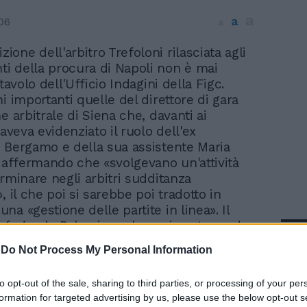
a
a
06
a
zione dell'arbitro Trefoloni rilasciata agli
nti della procura di Napoli non è mai
 tavolo dell'Ufficio Indagini della Figc.
i importanti quelle del direttore di gara
e arbitrale di Siena che, davanti ai
 aveva evidenziato il ruolo dell'ex
 Bergamo e della sua assistente Maria
, affermando che «svolgevano un'attività
erminare negli arbitri sudditanza
, il che poi si sarebbe poi tradotto in
a «gestione delle partite in linea». Il
 federale Palazzi non ha mai avuto modo
In 
 la deposizione dell'arbitro che, nonostante
-
Do Not Process My Personal Information
inua ad arbitrare sia in campo nazionale
ionale. Ieri Trefoloni era a Sofia dove oggi
to opt-out of the sale, sharing to third parties, or processing of your per
 sfida di Champions League Levsky Sofia-
formation for targeted advertising by us, please use the below opt-out s
a. «Su queste indiscrezioni c'è qualcosa