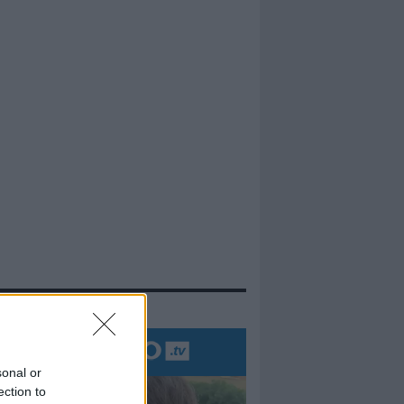
evidenza
sonal or
ection to