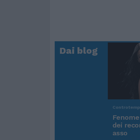
Dai blog
Controtem
Fenomen
dei reco
asso