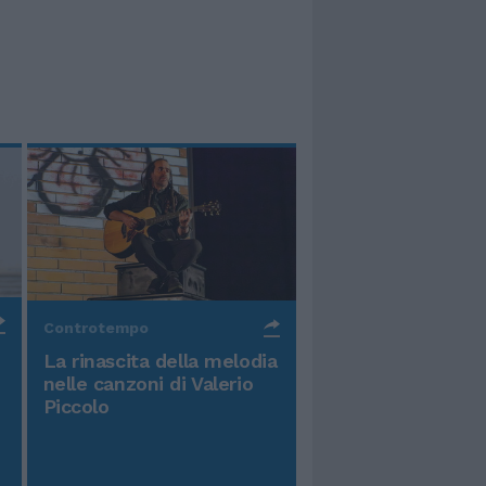
Controtempo
La rinascita della melodia
nelle canzoni di Valerio
Piccolo