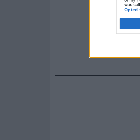
was col
Opted 