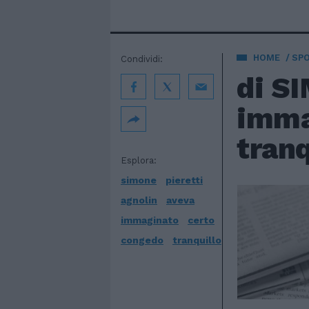
HOME
SP
Condividi:
di S
imma
tranq
Esplora:
simone
pieretti
agnolin
aveva
immaginato
certo
congedo
tranquillo