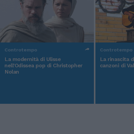
Controtempo
Controtempo
La modernità di Ulisse
La rinascita 
nell'Odissea pop di Christopher
canzoni di Va
Nolan