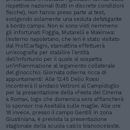
rispettive nazionali (tutti in discrete condizioni
fisiche), non hanno preso parte al test,
svolgendo solamente una seduta defatigante
a bordo campo. Non si sono visti nemmeno
gli infortunati Foggia, Mutarelli e Makinwa:
l'esterno napoletano, che ieri è stato visitato
dal Prof.Carfagni, stamattina effettuerà
un'ecografia per stabilire l'entità
dell'infortunio per il quale si sospetta
un'infiammazione al legamento collaterale
del ginocchio. Giornata odierna ricca di
appuntamenti: Alle 12.45 Delio Rossi
incontrerà il sindaco Veltroni al Campidoglio
per la presentazione della «Festa del Cinema
a Roma«, logo che domenica sera affiancherà
lo sponsor Ina Assitalia sulle maglie. Alle ore
18 invece, presso il campo Gentili in zona
Giustiniana, è prevista la presentazione
stagionale della scuola calcio biancoceleste.