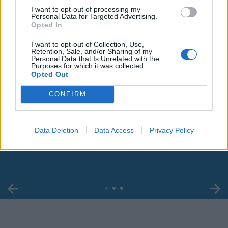
I want to opt-out of processing my
Personal Data for Targeted Advertising.
Opted In
I want to opt-out of Collection, Use,
Retention, Sale, and/or Sharing of my
Personal Data that Is Unrelated with the
Purposes for which it was collected.
Opted Out
CONFIRM
00:00
01:16
Data Deletion
Data Access
Privacy Policy
Leonardo Maria Del Vecchio dall'ex compagna
in ospedale. Le dichiarazioni ai giornalisti