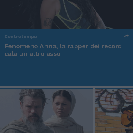
Controtempo
Fenomeno Anna, la rapper dei record
cala un altro asso