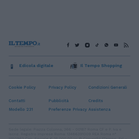
Edicola digitale
Il Tempo Shopping
Cookie Policy
Privacy Policy
Condizioni Generali
Contatti
Pubblicità
Credits
Modello 231
Preferenze Privacy
Assistenza
Sede legale: Piazza Colonna, 366 - 00187 Roma CF e P. Iva e
Iscriz. Registro Imprese Roma: 13486391009 REA Roma n°
1450962 Cap. Sociale € 25.000,00 i.v. © Copyright IlTempo. Srl -