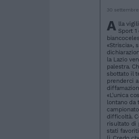
30 settembre
A
lla vigi
Sport 1 
biancocelest
«Striscia», 
dichiarazion
la Lazio ve
palestra. Ch
sbottato il
prenderci a
diffamazioni
«L'unica co
lontano da 
campionato 
difficoltà. 
risultato d
stati favori
lì. Credo c