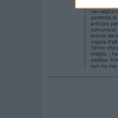
di formazio
nevralgica 
partitella 
anticipo pe
comunque es
pronto Baro
coppia d'at
Torino che 
meglio - ha
partita». Ar
non ha mai 