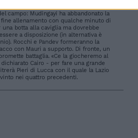
ne rimane solamente nella zona
del campo: Mudingayi ha abbandonato la
di fine allenamento con qualche minuto di
r una botta alla caviglia ma dovrebbe
sere a disposizione (in alternativa è
nio). Rocchi e Pandev formeranno la
tacco con Mauri a supporto. Di fronte, un
promette battaglia. «Ce la giocheremo al
 dichiarato Cairo - per fare una grande
bitrerà Pieri di Lucca con il quale la Lazio
vinto nei quattro precedenti.