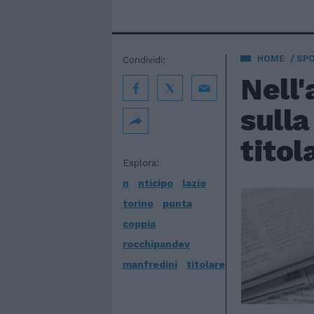
HOME
SP
Condividi:
Nell'
sull
titol
Esplora:
n
nticipo
lazio
torino
punta
coppia
rocchipandev
manfredini
titolare