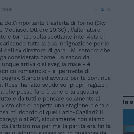
a
a
 2006
a
lia dell'importante trasferta di Torino (Sky
e Mediaset Dtt ore 20:30) , l'allenatore
e è tornato sulla scottante intervista di
scaricando tutta la sua indignazione per le
i dell'ex direttore di gara. «Mi sembra che
nga considerata come un sacco da
iunque arriva o si sveglia male - è
 tecnico romagnolo - si permette di
 pugni». Stanco ed avvilito per le continue
, Rossi ha fatto scudo sui propri ragazzi:
sa che posso fare è tenere la squadra
tutto e da tutti e pensare solamente al
In 
visto che ci aspetta una stagione piena di
Cosa mi ricordo di quel Lazio-Cagliari? Il
i pareggio al 90°, sicuramente non siamo
ti dall'arbitro ma per me la partita era finita
he se qualcuno avesse avuto qualcosa da