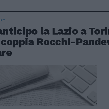
ORT
anticipo la Lazio a Tor
a coppia Rocchi-Pande
are