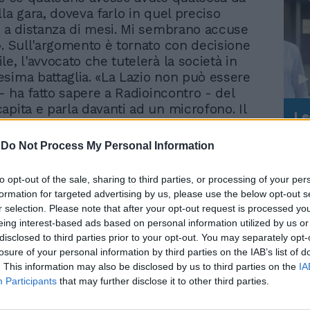
la gara, doveva farlo in quel preciso
n a distanza di mesi. Mi sembrano accuse
». Sull'argomento è tornato con decisione
e, l'avvocato che tutelerà la società in
sima battaglia. «La Lazio non può essere
 - ha fatto sapere a Radioincontro - del
apita e parla davanti ad un microfono. Il
Le
 tutela e rispetto, vedremo cosa uscirà
da
inchiesta che sicuramente verrà avviata
Rudy Giuliani a Come States?
Le
-
Do Not Process My Personal Information
Trump, Meloni e la strategia
 indagini». Il legale biancoceleste esige
americana
«Mazzoleni ci deve spiegare la
to opt-out of the sale, sharing to third parties, or processing of your per
ne tra le due interviste rilasciate a
formation for targeted advertising by us, please use the below opt-out s
un mese l'una dall'altra». Un contrasto
r selection. Please note that after your opt-out request is processed y
a messo in difficoltà persino l'avv.
eing interest-based ads based on personal information utilized by us or
difensore dell'arbitro dismesso, che ha
disclosed to third parties prior to your opt-out. You may separately opt-
«Non essere a conoscenza delle
losure of your personal information by third parties on the IAB’s list of
i rilasciate dal suo assistito nel mese di
. This information may also be disclosed by us to third parties on the
IA
Participants
that may further disclose it to other third parties.
io Kiss Kiss». Tornando al calcio giocato,
chiamata questa sera ad un vero e proprio