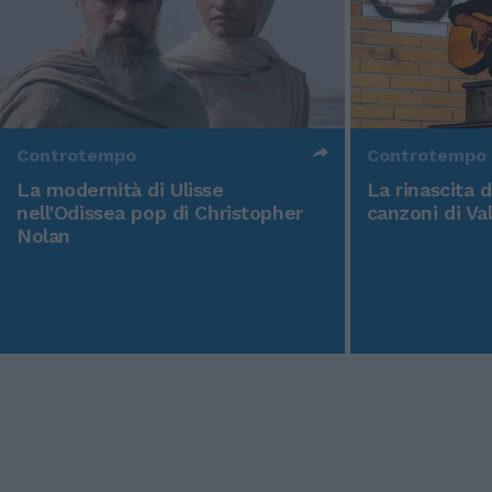
Controtempo
Controtempo
La modernità di Ulisse
La rinascita 
nell'Odissea pop di Christopher
canzoni di Va
Nolan