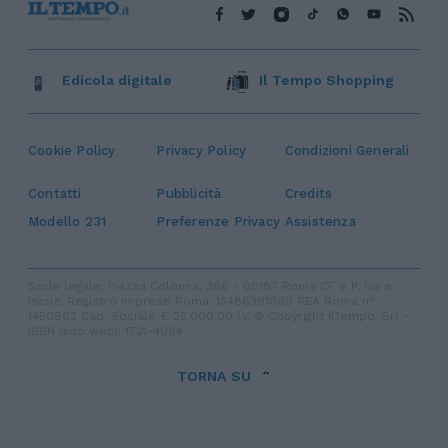
Edicola digitale
Il Tempo Shopping
Cookie Policy
Privacy Policy
Condizioni Generali
Contatti
Pubblicità
Credits
Modello 231
Preferenze Privacy
Assistenza
Sede legale: Piazza Colonna, 366 - 00187 Roma CF e P. Iva e
Iscriz. Registro Imprese Roma: 13486391009 REA Roma n°
1450962 Cap. Sociale € 25.000,00 i.v. © Copyright IlTempo. Srl -
ISSN (sito web): 1721-4084
TORNA SU