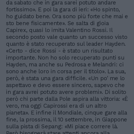
da sabato che in gara sarei potuto andare
fortissimo». E poi la gara di ieri: «Ho spinto,
ho guidato bene. Ora sono più forte che mai e
sto bene fisicamente». Se salta di gioia
Capirex, quasi lo imita Valentino Rossi. Il
secondo posto vale quanto un successo visto
quanto è stato recuperato sul leader Hayden.
«Certo - dice Rossi - è stato un risultato
importante. Non ho solo recuperato punti su
Hayden, ma anche su Pedrosa e Melandri: ci
sono anche loro in corsa per il titolo». La sua,
però, è stata una gara difficile. «Un po' me lo
aspettavo e devo essere sincero, sapevo che
in gara avrei potuto avere problemi». Di solito
però chi parte dalla Pole aspira alla vittoria: «È
vero, ma oggi Capirossi era di un altro
pianeta». E infine il Mondiale, cinque gare alla
fine, la prossima, il 10 settembre, in Giappone
sulla pista di Sepang: «Mi piace correre là.
Però bisognerà stare attenti ancora alla