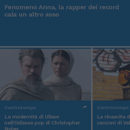
Fenomeno Anna, la rapper dei record
cala un altro asso
Controtempo
Controtempo
La modernità di Ulisse
La rinascita 
nell'Odissea pop di Christopher
canzoni di Va
Nolan