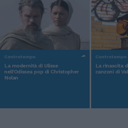
Controtempo
Controtempo
La modernità di Ulisse
La rinascita 
nell'Odissea pop di Christopher
canzoni di Va
Nolan