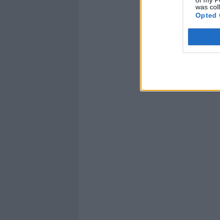
was col
Opted 