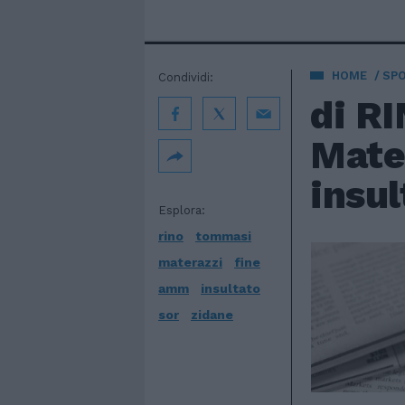
HOME
SP
Condividi:
di R
Mate
insul
Esplora:
rino
tommasi
materazzi
fine
amm
insultato
sor
zidane