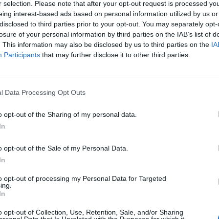
r selection. Please note that after your opt-out request is processed y
eing interest-based ads based on personal information utilized by us or
disclosed to third parties prior to your opt-out. You may separately opt-
losure of your personal information by third parties on the IAB’s list of
. This information may also be disclosed by us to third parties on the
IA
Participants
that may further disclose it to other third parties.
Le
da
l Data Processing Opt Outs
Rudy Giuliani a Come States?
Le
Trump, Meloni e la strategia
o opt-out of the Sharing of my personal data.
americana
In
o opt-out of the Sale of my Personal Data.
In
to opt-out of processing my Personal Data for Targeted
ing.
In
o opt-out of Collection, Use, Retention, Sale, and/or Sharing
ersonal Data that Is Unrelated with the Purposes for which it