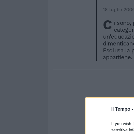
18 luglio 200
C
i sono,
categor
un'educazio
dimenticano
Esclusa la 
appartiene.
Il Tempo 
If you wish 
sensitive in