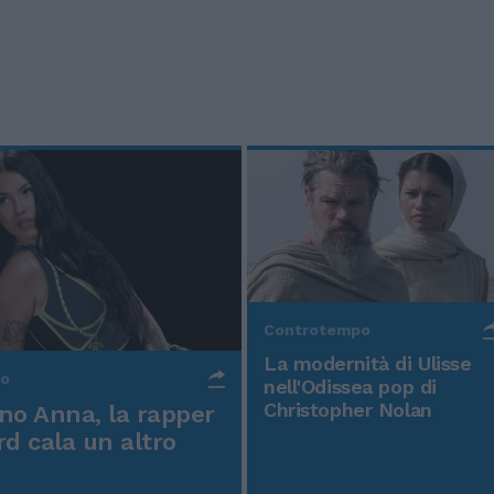
Controtempo
La modernità di Ulisse
po
nell'Odissea pop di
Christopher Nolan
o Anna, la rapper
rd cala un altro