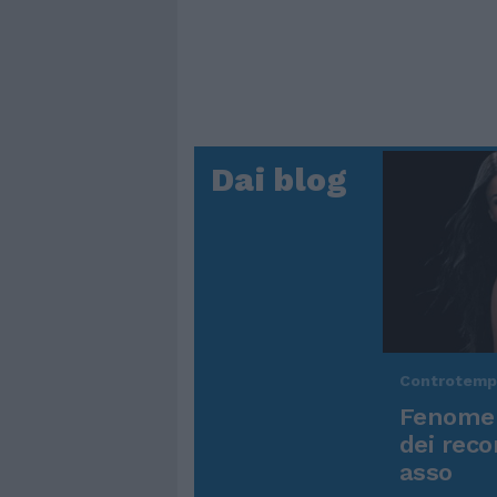
Dai blog
Controtem
Fenomen
dei reco
asso