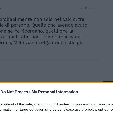
a
a
6
a
 probabilmente non solo nel calcio, tre
ie di persone. Quelle che avendo avuto
ne se ne ricordano, quelli che la
 e quelli che non l'hanno mai avuta.
prima, Materazzi scelga quella che gli
In 
-
Do Not Process My Personal Information
to opt-out of the sale, sharing to third parties, or processing of your per
formation for targeted advertising by us, please use the below opt-out s