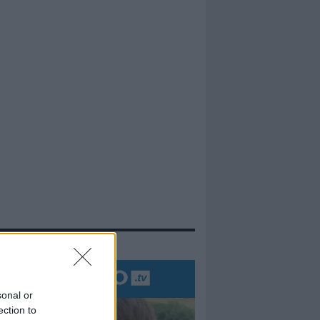
evidenza
sonal or
ection to