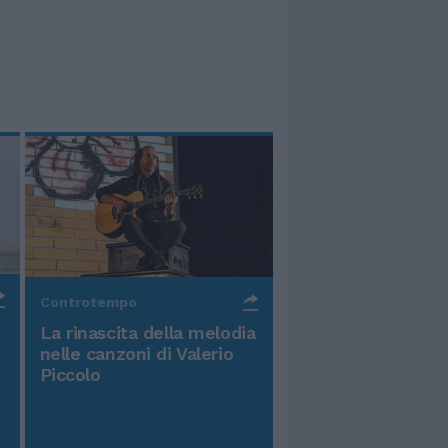
Controtempo
La rinascita della melodia
nelle canzoni di Valerio
Piccolo