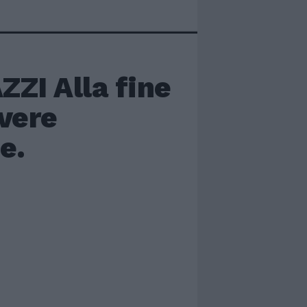
I Alla fine
vere
e.