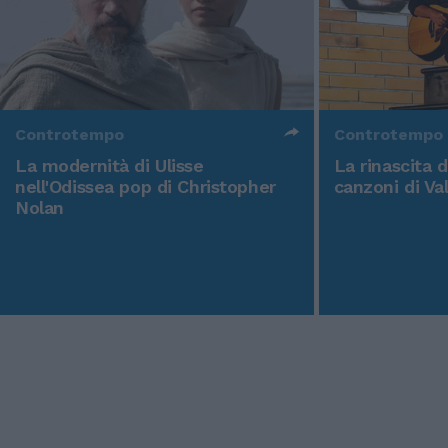
Controtempo
Controtempo
La modernità di Ulisse
La rinascita 
nell'Odissea pop di Christopher
canzoni di Va
Nolan