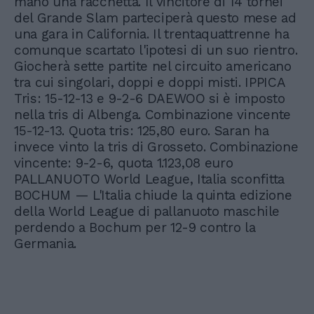
mano una racchetta. Il vincitore di 14 tornei
del Grande Slam parteciperà questo mese ad
una gara in California. Il trentaquattrenne ha
comunque scartato l'ipotesi di un suo rientro.
Giocherà sette partite nel circuito americano
tra cui singolari, doppi e doppi misti. IPPICA
Tris: 15-12-13 e 9-2-6 DAEWOO si è imposto
nella tris di Albenga. Combinazione vincente
15-12-13. Quota tris: 125,80 euro. Saran ha
invece vinto la tris di Grosseto. Combinazione
vincente: 9-2-6, quota 1.123,08 euro
PALLANUOTO World League, Italia sconfitta
BOCHUM — L'Italia chiude la quinta edizione
della World League di pallanuoto maschile
perdendo a Bochum per 12-9 contro la
Germania.