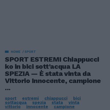
HOME
SPORT
SPORT ESTREMI Chiappucci
ko in bici sott'acqua LA
SPEZIA — È stata vinta da
Vittorio Innocente, campione
...
sport
estremi
chiappucci
bici
sottacqua
spezia
stata
vinta
vittorio
innocente
campione