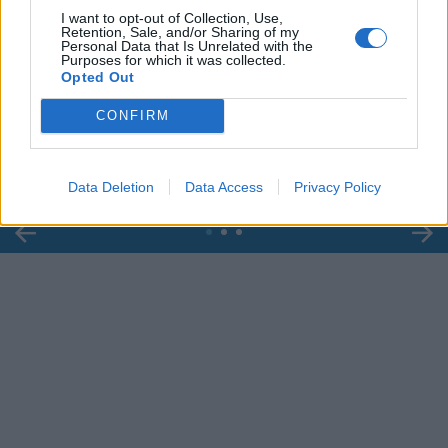
I want to opt-out of Collection, Use,
Retention, Sale, and/or Sharing of my
Personal Data that Is Unrelated with the
Purposes for which it was collected.
00:00
00:29
Opted Out
CONFIRM
Caso Ranucci, l'ordinanza del gip: "Lavitola
voleva favorirne l'ascesa politica". Le chat
Data Deletion
Data Access
Privacy Policy