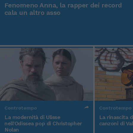
Fenomeno Anna, la rapper dei record
cala un altro asso
Controtempo
Controtempo
La modernità di Ulisse
La rinascita 
nell'Odissea pop di Christopher
canzoni di Va
Nolan