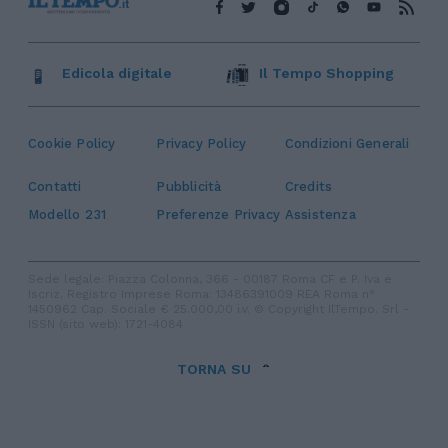
Edicola digitale
Il Tempo Shopping
Cookie Policy
Privacy Policy
Condizioni Generali
Contatti
Pubblicità
Credits
Modello 231
Preferenze Privacy
Assistenza
Sede legale: Piazza Colonna, 366 - 00187 Roma CF e P. Iva e
Iscriz. Registro Imprese Roma: 13486391009 REA Roma n°
1450962 Cap. Sociale € 25.000,00 i.v. © Copyright IlTempo. Srl -
ISSN (sito web): 1721-4084
TORNA SU