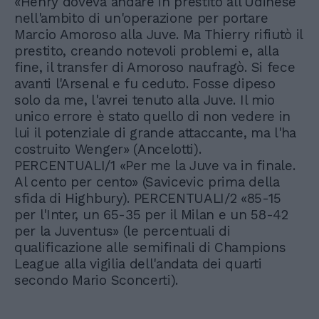
«Henry doveva andare in prestito all'Udinese
nell'ambito di un'operazione per portare
Marcio Amoroso alla Juve. Ma Thierry rifiutò il
prestito, creando notevoli problemi e, alla
fine, il transfer di Amoroso naufragò. Si fece
avanti l'Arsenal e fu ceduto. Fosse dipeso
solo da me, l'avrei tenuto alla Juve. Il mio
unico errore è stato quello di non vedere in
lui il potenziale di grande attaccante, ma l'ha
costruito Wenger» (Ancelotti).
PERCENTUALI/1 «Per me la Juve va in finale.
Al cento per cento» (Savicevic prima della
sfida di Highbury). PERCENTUALI/2 «85-15
per l'Inter, un 65-35 per il Milan e un 58-42
per la Juventus» (le percentuali di
qualificazione alle semifinali di Champions
League alla vigilia dell'andata dei quarti
secondo Mario Sconcerti).