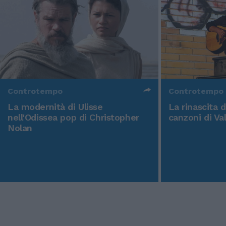
Controtempo
Controtempo
La modernità di Ulisse
La rinascita 
nell'Odissea pop di Christopher
canzoni di Va
Nolan